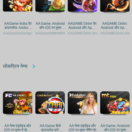
AAGame India ऐप
AA Game: Android
AAGAME Onlin ऐप:
AAGAME Onlin:
डाउनलोड: Android
और iOS पर मुफ्त
Android और Apple
Android और Apple
और iOS प्लेटफ़ॉर्म पर
डाउनलोड और एक्सेस
पर एक्सेस करें
के लिए एक्सेस गाइड
AAGameIndiaApp:AndroidऔरiOSपरडाउनलोडकरेंAAGameIndiaApp:AndroidऔरiOSपर
AAGameऐपडाउनलोड:AndroidऔरiOSप्लेटफ़ॉर्मपरगेमिंगअनुभवAAGam
AAGAMEOnlin:AndroidऔरAppleपरएक्सेस
AAGAMEOnlin:Andr
एक्सेस
लोकप्रिय गेम्स
AA गेम्स एंड्रॉइड और
AA Game कैसे
AA गेम्स एंड्रॉइड और
AA Game: Android
iOS पर मुफ्त में खेलने
डाउनलोड करें:
iOS पर मुफ्त गेमिंग ऐप
और iOS पर मुफ्त