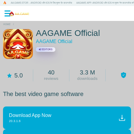
AA.GAME:STOR - ANDROID और IOS के लिए मुफ्त ऐप डाउनलोड
AAGAME APP: ANDROID और IOS पर मुफ्त गेम डाउनलोड करे
HOME
/
AAGAME Official
AAGAME Official
#2
EDITORS
40
3.3 M
5.0
reviews
downloads
The best video game software
Download App Now
20.3.1.6