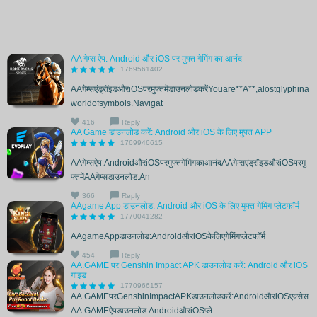
AA गेम्स ऐप: Android और iOS पर मुफ्त गेमिंग का आनंद
1769561402
AAगेम्सएंड्रॉइडऔरiOSपरमुफ्तमेंडाउनलोडकरेंYouare**A**,alostglyphina
worldofsymbols.Navigat
416
Reply
AA Game डाउनलोड करें: Android और iOS के लिए मुफ्त APP
1769946615
AAगेम्सऐप:AndroidऔरiOSपरमुफ्तगेमिंगकाआनंदAAगेम्सएंड्रॉइडऔरiOSपरमु
फ्तमेंAAगेम्सडाउनलोड:An
366
Reply
AAgame App डाउनलोड: Android और iOS के लिए मुफ्त गेमिंग प्लेटफॉर्म
1770041282
AAgameAppडाउनलोड:AndroidऔरiOSकेलिएगेमिंगप्लेटफॉर्म
454
Reply
AA.GAME पर Genshin Impact APK डाउनलोड करें: Android और iOS
गाइड
1770966157
AA.GAMEपरGenshinImpactAPKडाउनलोडकरें:AndroidऔरiOSएक्सेस
AA.GAMEऐपडाउनलोड:AndroidऔरiOSप्ले