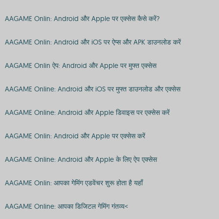
AAGAME Onlin: Android और Apple पर एक्सेस कैसे करें?
AAGAME Onlin: Android और iOS पर ऐप्स और APK डाउनलोड करें
AAGAME Onlin ऐप: Android और Apple पर मुफ्त एक्सेस
AAGAME Online: Android और iOS पर मुफ्त डाउनलोड और एक्सेस
AAGAME Online: Android और Apple डिवाइस पर एक्सेस करें
AAGAME Onlin: Android और Apple पर एक्सेस करें
AAGAME Online: Android और Apple के लिए ऐप एक्सेस
AAGAME Onlin: आपका गेमिंग एडवेंचर शुरू होता है यहाँ
AAGAME Online: आपका डिजिटल गेमिंग गंतव्य<