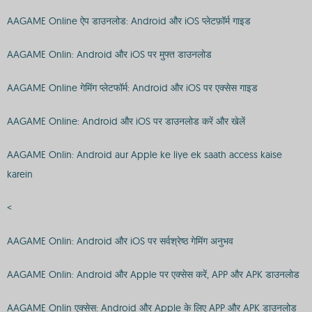
AAGAME Online ऐप डाउनलोड: Android और iOS प्लेटफ़ॉर्म गाइड
AAGAME Onlin: Android और iOS पर मुफ्त डाउनलोड
AAGAME Online गेमिंग प्लेटफॉर्म: Android और iOS पर एक्सेस गाइड
AAGAME Online: Android और iOS पर डाउनलोड करें और खेलें
AAGAME Onlin: Android aur Apple ke liye ek saath access kaise
karein
<
AAGAME Onlin: Android और iOS पर सर्वश्रेष्ठ गेमिंग अनुभव
AAGAME Onlin: Android और Apple पर एक्सेस करें, APP और APK डाउनलोड
AAGAME Onlin एक्सेस: Android और Apple के लिए APP और APK डाउनलोड