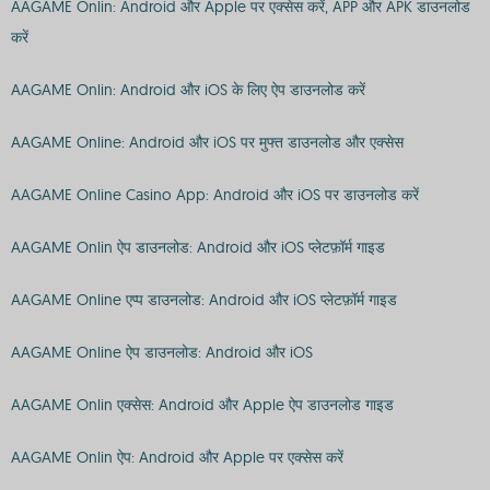
AAGAME Onlin: Android और Apple पर एक्सेस करें, APP और APK डाउनलोड
करें
AAGAME Onlin: Android और iOS के लिए ऐप डाउनलोड करें
AAGAME Online: Android और iOS पर मुफ्त डाउनलोड और एक्सेस
AAGAME Online Casino App: Android और iOS पर डाउनलोड करें
AAGAME Onlin ऐप डाउनलोड: Android और iOS प्लेटफ़ॉर्म गाइड
AAGAME Online एप्प डाउनलोड: Android और iOS प्लेटफ़ॉर्म गाइड
AAGAME Online ऐप डाउनलोड: Android और iOS
AAGAME Onlin एक्सेस: Android और Apple ऐप डाउनलोड गाइड
AAGAME Onlin ऐप: Android और Apple पर एक्सेस करें