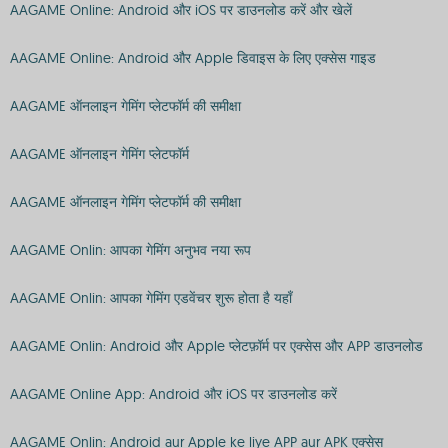
AAGAME Online: Android और iOS पर डाउनलोड करें और खेलें
AAGAME Online: Android और Apple डिवाइस के लिए एक्सेस गाइड
AAGAME ऑनलाइन गेमिंग प्लेटफॉर्म की समीक्षा
AAGAME ऑनलाइन गेमिंग प्लेटफॉर्म
AAGAME ऑनलाइन गेमिंग प्लेटफॉर्म की समीक्षा
AAGAME Onlin: आपका गेमिंग अनुभव नया रूप
AAGAME Onlin: आपका गेमिंग एडवेंचर शुरू होता है यहाँ
AAGAME Onlin: Android और Apple प्लेटफ़ॉर्म पर एक्सेस और APP डाउनलोड
AAGAME Online App: Android और iOS पर डाउनलोड करें
AAGAME Onlin: Android aur Apple ke liye APP aur APK एक्सेस