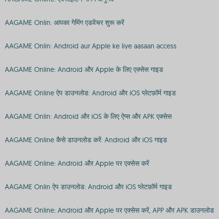
AAGAME Onlin: आपका गेमिंग एडवेंचर शुरू करें
AAGAME Onlin: Android aur Apple ke liye aasaan access
AAGAME Online: Android और Apple के लिए एक्सेस गाइड
AAGAME Online ऐप डाउनलोड: Android और iOS प्लेटफ़ॉर्म गाइड
AAGAME Onlin: Android और iOS के लिए ऐप्स और APK एक्सेस
AAGAME Online कैसे डाउनलोड करें: Android और iOS गाइड
AAGAME Online: Android और Apple पर एक्सेस करें
AAGAME Onlin ऐप डाउनलोड: Android और iOS प्लेटफ़ॉर्म गाइड
AAGAME Online: Android और Apple पर एक्सेस करें, APP और APK डाउनलोड