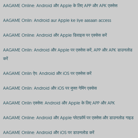
AAGAME Online: Android और Apple के लिए APP और APK एक्सेस
AAGAME Onlin: Android aur Apple ke liye aasaan access
AAGAME Online: Android और Apple डिवाइस पर एक्सेस करें
AAGAME Onlin: Android और Apple पर एक्सेस करें, APP और APK डाउनलोड
करें
AAGAME Onlin ऐप: Android और iOS पर एक्सेस करें
AAGAME Onlin: Android और iOS पर मुफ्त गेमिंग एक्सेस
AAGAME Onlin एक्सेस: Android और Apple के लिए APP और APK
AAGAME Online: Android और Apple प्लेटफ़ॉर्म पर एक्सेस और डाउनलोड गाइड
AAGAME Online: Android और iOS पर डाउनलोड करें