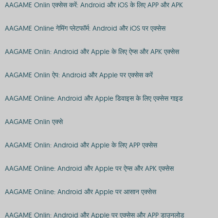
AAGAME Onlin एक्सेस करें: Android और iOS के लिए APP और APK
AAGAME Online गेमिंग प्लेटफॉर्म: Android और iOS पर एक्सेस
AAGAME Onlin: Android और Apple के लिए ऐप्स और APK एक्सेस
AAGAME Onlin ऐप: Android और Apple पर एक्सेस करें
AAGAME Online: Android और Apple डिवाइस के लिए एक्सेस गाइड
AAGAME Onlin एक्से
AAGAME Onlin: Android और Apple के लिए APP एक्सेस
AAGAME Online: Android और Apple पर ऐप्स और APK एक्सेस
AAGAME Online: Android और Apple पर आसान एक्सेस
AAGAME Onlin: Android और Apple पर एक्सेस और APP डाउनलोड