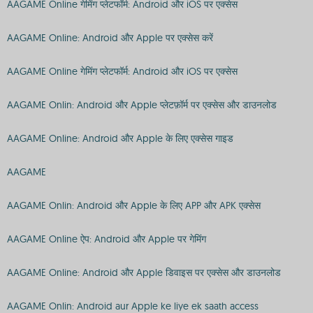
AAGAME Online गेमिंग प्लेटफॉर्म: Android और iOS पर एक्सेस
AAGAME Online: Android और Apple पर एक्सेस करें
AAGAME Online गेमिंग प्लेटफॉर्म: Android और iOS पर एक्सेस
AAGAME Onlin: Android और Apple प्लेटफ़ॉर्म पर एक्सेस और डाउनलोड
AAGAME Online: Android और Apple के लिए एक्सेस गाइड
AAGAME
AAGAME Onlin: Android और Apple के लिए APP और APK एक्सेस
AAGAME Online ऐप: Android और Apple पर गेमिंग
AAGAME Online: Android और Apple डिवाइस पर एक्सेस और डाउनलोड
AAGAME Onlin: Android aur Apple ke liye ek saath access