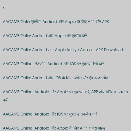
<
AAGAME Onlin एक्सेस: Android और Apple के लिए APP और APK
AAGAME Onlin: Android और Apple पर एक्सेस करें
AAGAME Onlin: Android aur Apple ke liye App aur APK Download
AAGAME Online प्लेटफ़ॉर्म: Android और iOS पर एक्सेस कैसे करें
AAGAME Onlin: Android और iOS के लिए एक्सेस और ऐप डाउनलोड
AAGAME Online: Android और Apple पर एक्सेस करें, APP और APK डाउनलोड
करें
AAGAME Online: Android और iOS पर मुफ्त डाउनलोड करें
AAGAME Online: Android और Apple के लिए APP एक्सेस गाइड