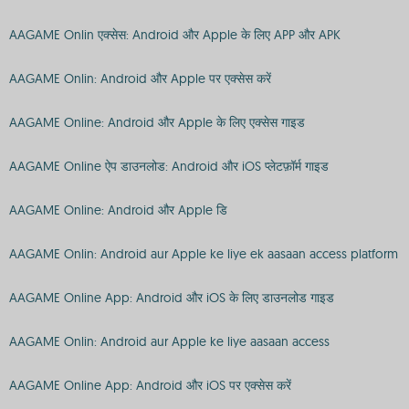
AAGAME Onlin एक्सेस: Android और Apple के लिए APP और APK
AAGAME Onlin: Android और Apple पर एक्सेस करें
AAGAME Online: Android और Apple के लिए एक्सेस गाइड
AAGAME Online ऐप डाउनलोड: Android और iOS प्लेटफ़ॉर्म गाइड
AAGAME Online: Android और Apple डि
AAGAME Onlin: Android aur Apple ke liye ek aasaan access platform
AAGAME Online App: Android और iOS के लिए डाउनलोड गाइड
AAGAME Onlin: Android aur Apple ke liye aasaan access
AAGAME Online App: Android और iOS पर एक्सेस करें