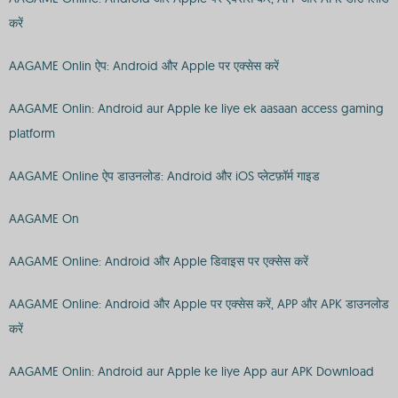
करें
AAGAME Onlin ऐप: Android और Apple पर एक्सेस करें
AAGAME Onlin: Android aur Apple ke liye ek aasaan access gaming
platform
AAGAME Online ऐप डाउनलोड: Android और iOS प्लेटफ़ॉर्म गाइड
AAGAME On
AAGAME Online: Android और Apple डिवाइस पर एक्सेस करें
AAGAME Online: Android और Apple पर एक्सेस करें, APP और APK डाउनलोड
करें
AAGAME Onlin: Android aur Apple ke liye App aur APK Download