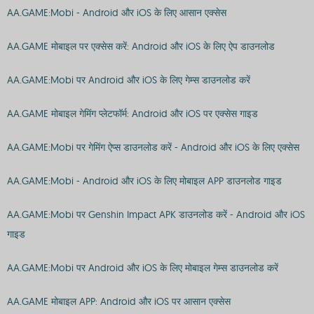
AA.GAME:Mobi - Android और iOS के लिए आसान एक्सेस
AA.GAME मोबाइल पर एक्सेस करें: Android और iOS के लिए ऐप डाउनलोड
AA.GAME:Mobi पर Android और iOS के लिए गेम्स डाउनलोड करें
AA.GAME मोबाइल गेमिंग प्लेटफॉर्म: Android और iOS पर एक्सेस गाइड
AA.GAME:Mobi पर गेमिंग ऐप्स डाउनलोड करें - Android और iOS के लिए एक्सेस
AA.GAME:Mobi - Android और iOS के लिए मोबाइल APP डाउनलोड गाइड
AA.GAME:Mobi पर Genshin Impact APK डाउनलोड करें - Android और iOS
गाइड
AA.GAME:Mobi पर Android और iOS के लिए मोबाइल गेम्स डाउनलोड करें
AA.GAME मोबाइल APP: Android और iOS पर आसान एक्सेस