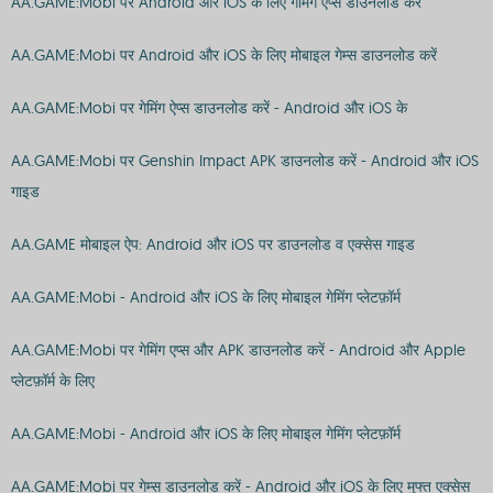
AA.GAME:Mobi पर Android और iOS के लिए गेमिंग ऐप्स डाउनलोड करें
AA.GAME:Mobi पर Android और iOS के लिए मोबाइल गेम्स डाउनलोड करें
AA.GAME:Mobi पर गेमिंग ऐप्स डाउनलोड करें - Android और iOS के
AA.GAME:Mobi पर Genshin Impact APK डाउनलोड करें - Android और iOS
गाइड
AA.GAME मोबाइल ऐप: Android और iOS पर डाउनलोड व एक्सेस गाइड
AA.GAME:Mobi - Android और iOS के लिए मोबाइल गेमिंग प्लेटफ़ॉर्म
AA.GAME:Mobi पर गेमिंग एप्स और APK डाउनलोड करें - Android और Apple
प्लेटफ़ॉर्म के लिए
AA.GAME:Mobi - Android और iOS के लिए मोबाइल गेमिंग प्लेटफ़ॉर्म
AA.GAME:Mobi पर गेम्स डाउनलोड करें - Android और iOS के लिए मुफ्त एक्सेस