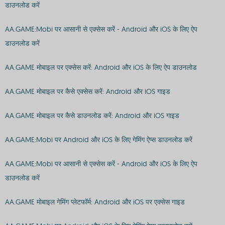
डाउनलोड करें
AA.GAME:Mobi पर आसानी से एक्सेस करें - Android और iOS के लिए ऐप
डाउनलोड करें
AA.GAME मोबाइल पर एक्सेस करें: Android और iOS के लिए ऐप डाउनलोड
AA.GAME मोबाइल पर कैसे एक्सेस करें: Android और iOS गाइड
AA.GAME मोबाइल पर कैसे डाउनलोड करें: Android और iOS गाइड
AA.GAME:Mobi पर Android और iOS के लिए गेमिंग ऐप्स डाउनलोड करें
AA.GAME:Mobi पर आसानी से एक्सेस करें - Android और iOS के लिए ऐप
डाउनलोड करें
AA.GAME मोबाइल गेमिंग प्लेटफॉर्म: Android और iOS पर एक्सेस गाइड