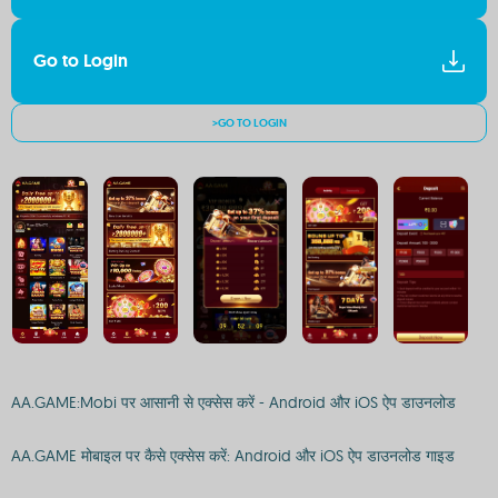
Go to Login
>GO TO LOGIN
AA.GAME:Mobi पर आसानी से एक्सेस करें - Android और iOS ऐप डाउनलोड
AA.GAME मोबाइल पर कैसे एक्सेस करें: Android और iOS ऐप डाउनलोड गाइड