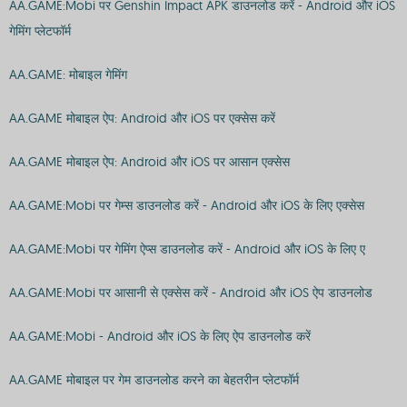
AA.GAME:Mobi पर Genshin Impact APK डाउनलोड करें - Android और iOS
गेमिंग प्लेटफॉर्म
AA.GAME: मोबाइल गेमिंग
AA.GAME मोबाइल ऐप: Android और iOS पर एक्सेस करें
AA.GAME मोबाइल ऐप: Android और iOS पर आसान एक्सेस
AA.GAME:Mobi पर गेम्स डाउनलोड करें - Android और iOS के लिए एक्सेस
AA.GAME:Mobi पर गेमिंग ऐप्स डाउनलोड करें - Android और iOS के लिए ए
AA.GAME:Mobi पर आसानी से एक्सेस करें - Android और iOS ऐप डाउनलोड
AA.GAME:Mobi - Android और iOS के लिए ऐप डाउनलोड करें
AA.GAME मोबाइल पर गेम डाउनलोड करने का बेहतरीन प्लेटफॉर्म