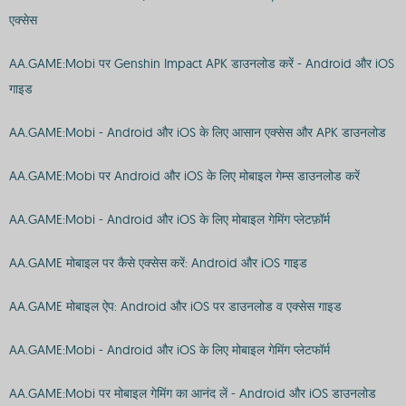
एक्सेस
AA.GAME:Mobi पर Genshin Impact APK डाउनलोड करें - Android और iOS
गाइड
AA.GAME:Mobi - Android और iOS के लिए आसान एक्सेस और APK डाउनलोड
AA.GAME:Mobi पर Android और iOS के लिए मोबाइल गेम्स डाउनलोड करें
AA.GAME:Mobi - Android और iOS के लिए मोबाइल गेमिंग प्लेटफ़ॉर्म
AA.GAME मोबाइल पर कैसे एक्सेस करें: Android और iOS गाइड
AA.GAME मोबाइल ऐप: Android और iOS पर डाउनलोड व एक्सेस गाइड
AA.GAME:Mobi - Android और iOS के लिए मोबाइल गेमिंग प्लेटफॉर्म
AA.GAME:Mobi पर मोबाइल गेमिंग का आनंद लें - Android और iOS डाउनलोड