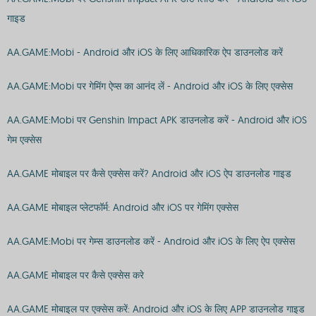
गाइड
AA.GAME:Mobi - Android और iOS के लिए आधिकारिक ऐप डाउनलोड करें
AA.GAME:Mobi पर गेमिंग ऐप्स का आनंद लें - Android और iOS के लिए एक्सेस
AA.GAME:Mobi पर Genshin Impact APK डाउनलोड करें - Android और iOS
गेम एक्सेस
AA.GAME मोबाइल पर कैसे एक्सेस करें? Android और iOS ऐप डाउनलोड गाइड
AA.GAME मोबाइल प्लेटफॉर्म: Android और iOS पर गेमिंग एक्सेस
AA.GAME:Mobi पर गेम्स डाउनलोड करें - Android और iOS के लिए ऐप एक्सेस
AA.GAME मोबाइल पर कैसे एक्सेस करे
AA.GAME मोबाइल पर एक्सेस करें: Android और iOS के लिए APP डाउनलोड गाइड