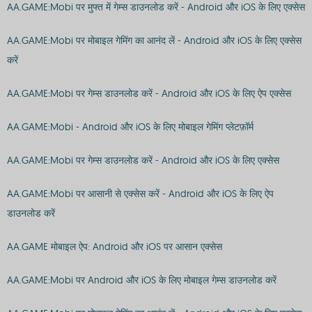
AA.GAME:Mobi पर मुफ्त में गेम्स डाउनलोड करें - Android और iOS के लिए एक्सेस
AA.GAME:Mobi पर मोबाइल गेमिंग का आनंद लें - Android और iOS के लिए एक्सेस
करें
AA.GAME:Mobi पर गेम्स डाउनलोड करें - Android और iOS के लिए ऐप एक्सेस
AA.GAME:Mobi - Android और iOS के लिए मोबाइल गेमिंग प्लेटफ़ॉर्म
AA.GAME:Mobi पर गेम्स डाउनलोड करें - Android और iOS के लिए एक्सेस
AA.GAME:Mobi पर आसानी से एक्सेस करें - Android और iOS के लिए ऐप
डाउनलोड करें
AA.GAME मोबाइल ऐप: Android और iOS पर आसान एक्सेस
AA.GAME:Mobi पर Android और iOS के लिए मोबाइल गेम्स डाउनलोड करें