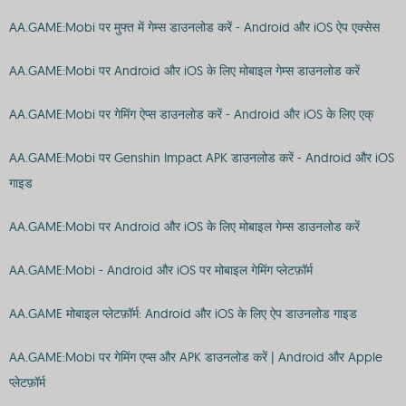
AA.GAME:Mobi पर मुफ्त में गेम्स डाउनलोड करें - Android और iOS ऐप एक्सेस
AA.GAME:Mobi पर Android और iOS के लिए मोबाइल गेम्स डाउनलोड करें
AA.GAME:Mobi पर गेमिंग ऐप्स डाउनलोड करें - Android और iOS के लिए एक्
AA.GAME:Mobi पर Genshin Impact APK डाउनलोड करें - Android और iOS
गाइड
AA.GAME:Mobi पर Android और iOS के लिए मोबाइल गेम्स डाउनलोड करें
AA.GAME:Mobi - Android और iOS पर मोबाइल गेमिंग प्लेटफ़ॉर्म
AA.GAME मोबाइल प्लेटफ़ॉर्म: Android और iOS के लिए ऐप डाउनलोड गाइड
AA.GAME:Mobi पर गेमिंग एप्स और APK डाउनलोड करें | Android और Apple
प्लेटफ़ॉर्म