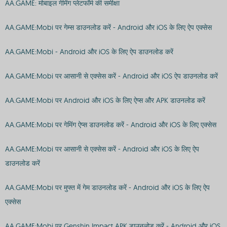
AA.GAME: मोबाइल गेमिंग प्लेटफॉर्म की समीक्षा
AA.GAME:Mobi पर गेम्स डाउनलोड करें - Android और iOS के लिए ऐप एक्सेस
AA.GAME:Mobi - Android और iOS के लिए ऐप डाउनलोड करें
AA.GAME:Mobi पर आसानी से एक्सेस करें - Android और iOS ऐप डाउनलोड करें
AA.GAME:Mobi पर Android और iOS के लिए ऐप्स और APK डाउनलोड करें
AA.GAME:Mobi पर गेमिंग ऐप्स डाउनलोड करें - Android और iOS के लिए एक्सेस
AA.GAME:Mobi पर आसानी से एक्सेस करें - Android और iOS के लिए ऐप
डाउनलोड करें
AA.GAME:Mobi पर मुफ्त में गेम डाउनलोड करें - Android और iOS के लिए ऐप
एक्सेस
AA.GAME:Mobi पर Genshin Impact APK डाउनलोड करें - Android और iOS