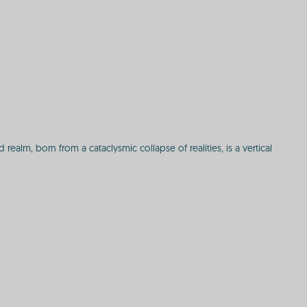
ealm, born from a cataclysmic collapse of realities, is a vertical