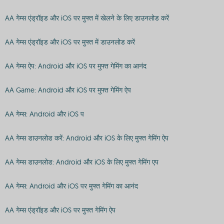
AA गेम्स एंड्रॉइड और iOS पर मुफ्त में खेलने के लिए डाउनलोड करें
AA गेम्स एंड्रॉइड और iOS पर मुफ्त में डाउनलोड करें
AA गेम्स ऐप: Android और iOS पर मुफ्त गेमिंग का आनंद
AA Game: Android और iOS पर मुफ्त गेमिंग ऐप
AA गेम्स: Android और iOS प
AA गेम्स डाउनलोड करें: Android और iOS के लिए मुफ्त गेमिंग ऐप
AA गेम्स डाउनलोड: Android और iOS के लिए मुफ्त गेमिंग एप
AA गेम्स: Android और iOS पर मुफ्त गेमिंग का आनंद
AA गेम्स एंड्रॉइड और iOS पर मुफ्त गेमिंग ऐप