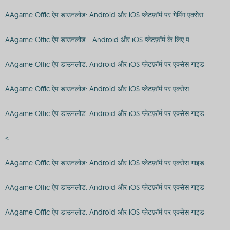
AAgame Offic ऐप डाउनलोड: Android और iOS प्लेटफ़ॉर्म पर गेमिंग एक्सेस
AAgame Offic ऐप डाउनलोड - Android और iOS प्लेटफ़ॉर्म के लिए प
AAgame Offic ऐप डाउनलोड: Android और iOS प्लेटफ़ॉर्म पर एक्सेस गाइड
AAgame Offic ऐप डाउनलोड: Android और iOS प्लेटफ़ॉर्म पर एक्सेस
AAgame Offic ऐप डाउनलोड: Android और iOS प्लेटफ़ॉर्म पर एक्सेस गाइड
<
AAgame Offic ऐप डाउनलोड: Android और iOS प्लेटफ़ॉर्म पर एक्सेस गाइड
AAgame Offic ऐप डाउनलोड: Android और iOS प्लेटफ़ॉर्म पर एक्सेस गाइड
AAgame Offic ऐप डाउनलोड: Android और iOS प्लेटफ़ॉर्म पर एक्सेस गाइड