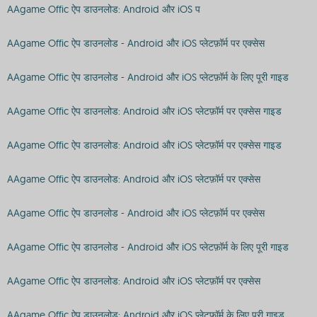
AAgame Offic ऐप डाउनलोड: Android और iOS प
AAgame Offic ऐप डाउनलोड - Android और iOS प्लेटफ़ॉर्म पर एक्सेस
AAgame Offic ऐप डाउनलोड - Android और iOS प्लेटफ़ॉर्म के लिए पूरी गाइड
AAgame Offic ऐप डाउनलोड: Android और iOS प्लेटफ़ॉर्म पर एक्सेस गाइड
AAgame Offic ऐप डाउनलोड: Android और iOS प्लेटफ़ॉर्म पर एक्सेस गाइड
AAgame Offic ऐप डाउनलोड: Android और iOS प्लेटफ़ॉर्म पर एक्सेस
AAgame Offic ऐप डाउनलोड - Android और iOS प्लेटफ़ॉर्म पर एक्सेस
AAgame Offic ऐप डाउनलोड - Android और iOS प्लेटफ़ॉर्म के लिए पूरी गाइड
AAgame Offic ऐप डाउनलोड: Android और iOS प्लेटफ़ॉर्म पर एक्सेस
AAgame Offic ऐप डाउनलोड: Android और iOS प्लेटफ़ॉर्म के लिए पूरी गाइड