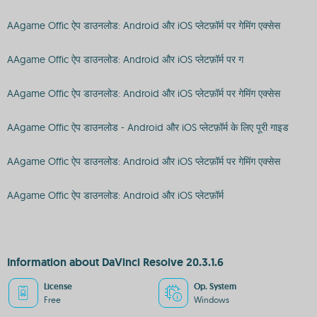
AAgame Offic ऐप डाउनलोड: Android और iOS प्लेटफ़ॉर्म पर गेमिंग एक्सेस
AAgame Offic ऐप डाउनलोड: Android और iOS प्लेटफ़ॉर्म पर ग
AAgame Offic ऐप डाउनलोड: Android और iOS प्लेटफ़ॉर्म पर गेमिंग एक्सेस
AAgame Offic ऐप डाउनलोड - Android और iOS प्लेटफ़ॉर्म के लिए पूरी गाइड
AAgame Offic ऐप डाउनलोड: Android और iOS प्लेटफ़ॉर्म पर गेमिंग एक्सेस
AAgame Offic ऐप डाउनलोड: Android और iOS प्लेटफ़ॉर्म
Information about DaVinci Resolve 20.3.1.6
License
Op. System
Free
Windows