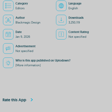
Category
Language
Editors
English
Author
Downloads
Blackmagic Design
3,250,119
Date
Content Rating
Jan 9, 2026
Not specified
Advertisement
Not specified
Why is this app published on Uptodown?
(More information)
Rate this App