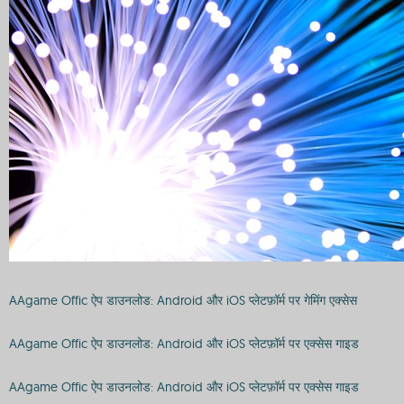
AAgame Offic ऐप डाउनलोड: Android और iOS प्लेटफ़ॉर्म पर गेमिंग एक्सेस
AAgame Offic ऐप डाउनलोड: Android और iOS प्लेटफ़ॉर्म पर एक्सेस गाइड
AAgame Offic ऐप डाउनलोड: Android और iOS प्लेटफ़ॉर्म पर एक्सेस गाइड