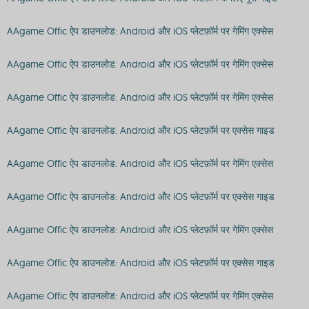
AAgame Offic ऐप डाउनलोड: Android और iOS प्लेटफ़ॉर्म पर गेमिंग एक्सेस
AAgame Offic ऐप डाउनलोड: Android और iOS प्लेटफ़ॉर्म पर गेमिंग एक्सेस
AAgame Offic ऐप डाउनलोड: Android और iOS प्लेटफ़ॉर्म पर गेमिंग एक्सेस
AAgame Offic ऐप डाउनलोड: Android और iOS प्लेटफ़ॉर्म पर एक्सेस गाइड
AAgame Offic ऐप डाउनलोड: Android और iOS प्लेटफ़ॉर्म पर गेमिंग एक्सेस
AAgame Offic ऐप डाउनलोड: Android और iOS प्लेटफ़ॉर्म पर एक्सेस गाइड
AAgame Offic ऐप डाउनलोड: Android और iOS प्लेटफ़ॉर्म पर गेमिंग एक्सेस
AAgame Offic ऐप डाउनलोड: Android और iOS प्लेटफ़ॉर्म पर एक्सेस गाइड
AAgame Offic ऐप डाउनलोड: Android और iOS प्लेटफ़ॉर्म पर गेमिंग एक्सेस