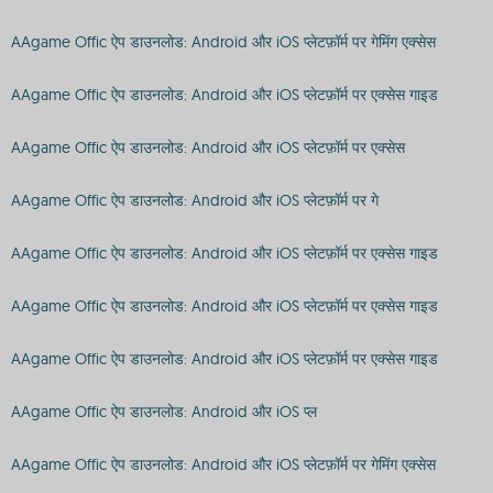
AAgame Offic ऐप डाउनलोड: Android और iOS प्लेटफ़ॉर्म पर गेमिंग एक्सेस
AAgame Offic ऐप डाउनलोड: Android और iOS प्लेटफ़ॉर्म पर एक्सेस गाइड
AAgame Offic ऐप डाउनलोड: Android और iOS प्लेटफ़ॉर्म पर एक्सेस
AAgame Offic ऐप डाउनलोड: Android और iOS प्लेटफ़ॉर्म पर गे
AAgame Offic ऐप डाउनलोड: Android और iOS प्लेटफ़ॉर्म पर एक्सेस गाइड
AAgame Offic ऐप डाउनलोड: Android और iOS प्लेटफ़ॉर्म पर एक्सेस गाइड
AAgame Offic ऐप डाउनलोड: Android और iOS प्लेटफ़ॉर्म पर एक्सेस गाइड
AAgame Offic ऐप डाउनलोड: Android और iOS प्ल
AAgame Offic ऐप डाउनलोड: Android और iOS प्लेटफ़ॉर्म पर गेमिंग एक्सेस