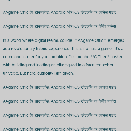
AAgame Offic ऐप डाउनलोड: Android और iOS प्लेटफ़ॉर्म पर एक्सेस गाइड
AAgame Offic ऐप डाउनलोड: Android और iOS प्लेटफ़ॉर्म पर गेमिंग एक्सेस
In a world where digital realms collide, **AAgame Offic** emerges
as a revolutionary hybrid experience. This is not just a game—it’s a
command center for your ambition. You are the **Officer**, tasked
with building and leading an elite squad in a fractured cyber-
universe. But here, authority isn’t given;
AAgame Offic ऐप डाउनलोड: Android और iOS प्लेटफ़ॉर्म पर एक्सेस गाइड
AAgame Offic ऐप डाउनलोड: Android और iOS प्लेटफ़ॉर्म पर गेमिंग एक्सेस
AAgame Offic ऐप डाउनलोड: Android और iOS प्लेटफ़ॉर्म पर एक्सेस गाइड
AAgame Offic ऐप डाउनलोड: Android और iOS प्लेटफ़ॉर्म पर एक्सेस गाइड