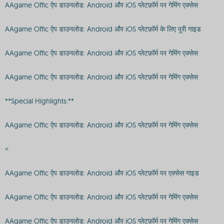
AAgame Offic ऐप डाउनलोड: Android और iOS प्लेटफ़ॉर्म पर गेमिंग एक्सेस
AAgame Offic ऐप डाउनलोड: Android और iOS प्लेटफ़ॉर्म के लिए पूरी गाइड
AAgame Offic ऐप डाउनलोड: Android और iOS प्लेटफ़ॉर्म पर गेमिंग एक्सेस
AAgame Offic ऐप डाउनलोड: Android और iOS प्लेटफ़ॉर्म पर गेमिंग एक्सेस
**Special Highlights:**
AAgame Offic ऐप डाउनलोड: Android और iOS प्लेटफ़ॉर्म पर गेमिंग एक्सेस
<
AAgame Offic ऐप डाउनलोड: Android और iOS प्लेटफ़ॉर्म पर एक्सेस गाइड
AAgame Offic ऐप डाउनलोड: Android और iOS प्लेटफ़ॉर्म पर गेमिंग एक्सेस
AAgame Offic ऐप डाउनलोड: Android और iOS प्लेटफ़ॉर्म पर गेमिंग एक्सेस