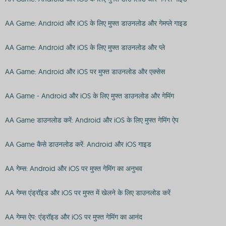
AA Game: Android और iOS के लिए मुफ्त डाउनलोड और गेमप्ले गाइड
AA Game: Android और iOS के लिए मुफ्त डाउनलोड और प्ले
AA Game: Android और iOS पर मुफ्त डाउनलोड और एक्सेस
AA Game - Android और iOS के लिए मुफ्त डाउनलोड और गेमिंग
AA Game डाउनलोड करें: Android और iOS के लिए मुफ्त गेमिंग ऐप
AA Game कैसे डाउनलोड करें: Android और iOS गाइड
AA गेम्स: Android और iOS पर मुफ्त गेमिंग का अनुभव
AA गेम्स एंड्रॉइड और iOS पर मुफ्त में खेलने के लिए डाउनलोड करें
AA गेम्स ऐप: एंड्रॉइड और iOS पर मुफ्त गेमिंग का आनंद