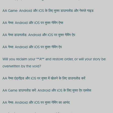
AA Game: Android और iOS के लिए मुफ्त डाउनलोड और गेमप्ले गाइड
AA गेम्स: Android और iOS पर मुफ्त गेमिंग ऐप्स
AA गेम्स डाउनलोड: Android और iOS पर मुफ्त गेमिंग ऐप
AA गेम्स: Android और iOS पर मुफ्त गेमिंग ऐप
Will you reclaim your **A** and restore order, or will your story be
overwritten by the void?
AA गेम्स एंड्रॉइड और iOS पर मुफ्त में खेलने के लिए डाउनलोड करें
AA Game डाउनलोड करें: Android और iOS के लिए मुफ्त ऐप एक्सेस
AA गेम्स: Android और iOS पर मुफ्त गेमिंग का आनंद