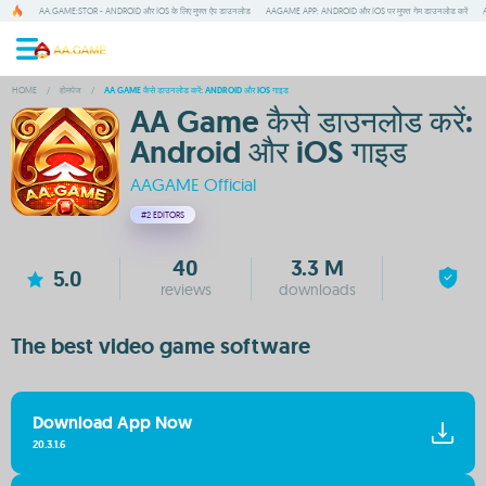
AA.GAME:STOR - ANDROID और IOS के लिए मुफ्त ऐप डाउनलोड
AAGAME APP: ANDROID और IOS पर मुफ्त गेम डाउनलोड करें
HOME
/
होमपेज
/
AA GAME कैसे डाउनलोड करें: ANDROID और IOS गाइड
AA Game कैसे डाउनलोड करें:
Android और iOS गाइड
AAGAME Official
#2
EDITORS
40
3.3 M
5.0
reviews
downloads
The best video game software
Download App Now
20.3.1.6