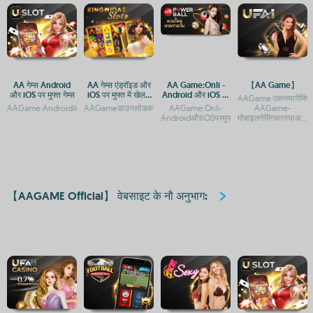
AA गेम्स Android
AA गेम्स एंड्रॉइड और
AA Game:Onli -
【AA Game】
और iOS पर मुफ्त गेम्स
iOS पर मुफ्त में खेलने
Android और iOS पर
AAGame:एकनयागेमि
के लिए डाउनलोड करें
मुफ्त गेमिंग एप
AAGame:AndroidऔरiOSपरडाउनलोडऔरप्लेकरेंAAगेम्स:AndroidऔरiOSपरमुफ्तगेमिंगऐपAAगेम्सएंड
AAGameडाउनलोडकरें:AndroidऔरiOSकेलिएमुफ्तऐपएक्सेसAAGameकैस
AAGame:Onli-
AAGame-
AndroidऔरiOSपरमुफ्तगेमिंगएपीकेTheentire
मोबाइलगेमिंगकानया
【AAGame】-
इंडीगेम्सका
【AAGAME Official】 वेबसाइट के नौ अनुभाग: