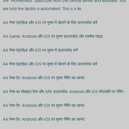
the "Prometheus" data-core from the central server and exfiltrate. You
are told the facility is automated. This is a lie.
AA गेम्स एंड्रॉइड और iOS पर मुफ्त में खेलने के लिए डाउनलोड करें
AA Game: Android और iOS पर मुफ्त डाउनलोड और एक्सेस गाइड
AA गेम्स एंड्रॉइड और iOS पर मुफ्त में डाउनलोड करें
AA गेम्स एंड्रॉइड और iOS पर मुफ्त में खेलने के लिए डाउनलोड करें
AA गेम्स ऐप: Android और iOS पर मुफ्त गेमिंग का आनंद
AA गेम्स का मोबाइल ऐप्स और APK डाउनलोड: Android और iOS प्लेटफ़ॉर्म पर गेमिंग
AA गेम्स ऐप: Android और iOS पर मुफ्त गेमिंग का आनंद
AA गेम्स ऐप: Android और iOS पर मुफ्त गेमिंग का आनंद