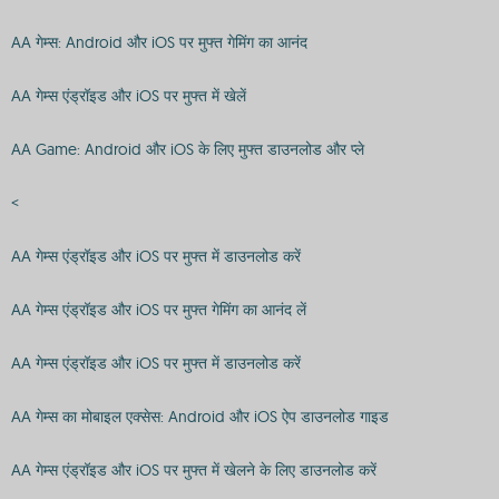
AA गेम्स: Android और iOS पर मुफ्त गेमिंग का आनंद
AA गेम्स एंड्रॉइड और iOS पर मुफ्त में खेलें
AA Game: Android और iOS के लिए मुफ्त डाउनलोड और प्ले
<
AA गेम्स एंड्रॉइड और iOS पर मुफ्त में डाउनलोड करें
AA गेम्स एंड्रॉइड और iOS पर मुफ्त गेमिंग का आनंद लें
AA गेम्स एंड्रॉइड और iOS पर मुफ्त में डाउनलोड करें
AA गेम्स का मोबाइल एक्सेस: Android और iOS ऐप डाउनलोड गाइड
AA गेम्स एंड्रॉइड और iOS पर मुफ्त में खेलने के लिए डाउनलोड करें