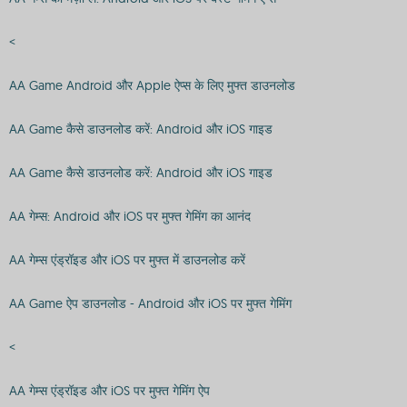
<
AA Game Android और Apple ऐप्स के लिए मुफ्त डाउनलोड
AA Game कैसे डाउनलोड करें: Android और iOS गाइड
AA Game कैसे डाउनलोड करें: Android और iOS गाइड
AA गेम्स: Android और iOS पर मुफ्त गेमिंग का आनंद
AA गेम्स एंड्रॉइड और iOS पर मुफ्त में डाउनलोड करें
AA Game ऐप डाउनलोड - Android और iOS पर मुफ्त गेमिंग
<
AA गेम्स एंड्रॉइड और iOS पर मुफ्त गेमिंग ऐप