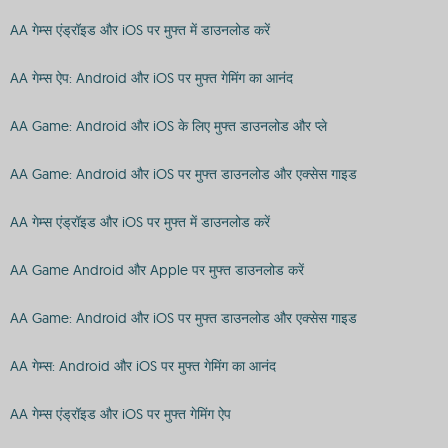
AA गेम्स एंड्रॉइड और iOS पर मुफ्त में डाउनलोड करें
AA गेम्स ऐप: Android और iOS पर मुफ्त गेमिंग का आनंद
AA Game: Android और iOS के लिए मुफ्त डाउनलोड और प्ले
AA Game: Android और iOS पर मुफ्त डाउनलोड और एक्सेस गाइड
AA गेम्स एंड्रॉइड और iOS पर मुफ्त में डाउनलोड करें
AA Game Android और Apple पर मुफ्त डाउनलोड करें
AA Game: Android और iOS पर मुफ्त डाउनलोड और एक्सेस गाइड
AA गेम्स: Android और iOS पर मुफ्त गेमिंग का आनंद
AA गेम्स एंड्रॉइड और iOS पर मुफ्त गेमिंग ऐप