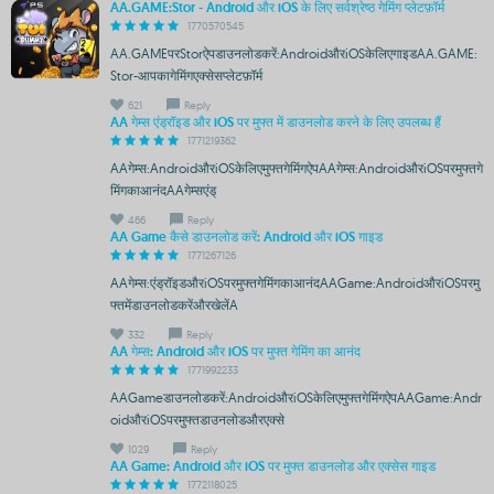
AA.GAME:Stor - Android और iOS के लिए सर्वश्रेष्ठ गेमिंग प्लेटफ़ॉर्म
1770570545
AA.GAMEपरStorऐपडाउनलोडकरें:AndroidऔरiOSकेलिएगाइडAA.GAME:
Stor-आपकागेमिंगएक्सेसप्लेटफ़ॉर्म
621
Reply
AA गेम्स एंड्रॉइड और iOS पर मुफ्त में डाउनलोड करने के लिए उपलब्ध हैं
1771219362
AAगेम्स:AndroidऔरiOSकेलिएमुफ्तगेमिंगऐपAAगेम्स:AndroidऔरiOSपरमुफ्तगे
मिंगकाआनंदAAगेम्सएंड्
466
Reply
AA Game कैसे डाउनलोड करें: Android और iOS गाइड
1771267126
AAगेम्स:एंड्रॉइडऔरiOSपरमुफ्तगेमिंगकाआनंदAAGame:AndroidऔरiOSपरमु
फ्तमेंडाउनलोडकरेंऔरखेलेंA
332
Reply
AA गेम्स: Android और iOS पर मुफ्त गेमिंग का आनंद
1771992233
AAGameडाउनलोडकरें:AndroidऔरiOSकेलिएमुफ्तगेमिंगऐपAAGame:Andr
oidऔरiOSपरमुफ्तडाउनलोडऔरएक्से
1029
Reply
AA Game: Android और iOS पर मुफ्त डाउनलोड और एक्सेस गाइड
1772118025