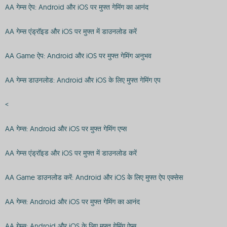
AA गेम्स ऐप: Android और iOS पर मुफ्त गेमिंग का आनंद
AA गेम्स एंड्रॉइड और iOS पर मुफ्त में डाउनलोड करें
AA Game ऐप: Android और iOS पर मुफ्त गेमिंग अनुभव
AA गेम्स डाउनलोड: Android और iOS के लिए मुफ्त गेमिंग एप
<
AA गेम्स: Android और iOS पर मुफ्त गेमिंग एप्स
AA गेम्स एंड्रॉइड और iOS पर मुफ्त में डाउनलोड करें
AA Game डाउनलोड करें: Android और iOS के लिए मुफ्त ऐप एक्सेस
AA गेम्स: Android और iOS पर मुफ्त गेमिंग का आनंद
AA गेम्स: Android और iOS के लिए मुफ्त गेमिंग ऐप्स