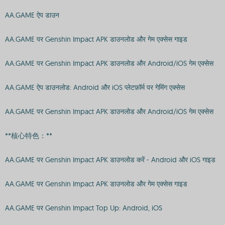
AA.GAME ऐप डाउन
AA.GAME पर Genshin Impact APK डाउनलोड और गेम एक्सेस गाइड
AA.GAME पर Genshin Impact APK डाउनलोड और Android/iOS गेम एक्सेस
AA.GAME ऐप डाउनलोड: Android और iOS प्लेटफ़ॉर्म पर गेमिंग एक्सेस
AA.GAME पर Genshin Impact APK डाउनलोड और Android/iOS गेम एक्सेस
**核心特色：**
AA.GAME पर Genshin Impact APK डाउनलोड करें - Android और iOS गाइड
AA.GAME पर Genshin Impact APK डाउनलोड और गेम एक्सेस गाइड
AA.GAME पर Genshin Impact Top Up: Android, iOS