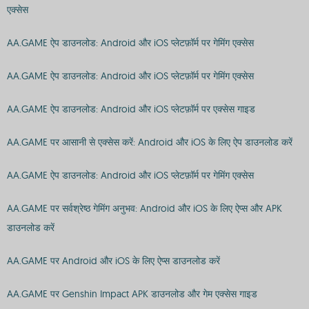
एक्सेस
AA.GAME ऐप डाउनलोड: Android और iOS प्लेटफ़ॉर्म पर गेमिंग एक्सेस
AA.GAME ऐप डाउनलोड: Android और iOS प्लेटफ़ॉर्म पर गेमिंग एक्सेस
AA.GAME ऐप डाउनलोड: Android और iOS प्लेटफ़ॉर्म पर एक्सेस गाइड
AA.GAME पर आसानी से एक्सेस करें: Android और iOS के लिए ऐप डाउनलोड करें
AA.GAME ऐप डाउनलोड: Android और iOS प्लेटफ़ॉर्म पर गेमिंग एक्सेस
AA.GAME पर सर्वश्रेष्ठ गेमिंग अनुभव: Android और iOS के लिए ऐप्स और APK
डाउनलोड करें
AA.GAME पर Android और iOS के लिए ऐप्स डाउनलोड करें
AA.GAME पर Genshin Impact APK डाउनलोड और गेम एक्सेस गाइड