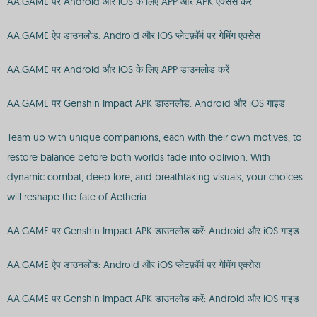
AA.GAME पर Android और iOS के लिए APP और APK एक्सेस करें
AA.GAME ऐप डाउनलोड: Android और iOS प्लेटफ़ॉर्म पर गेमिंग एक्सेस
AA.GAME पर Android और iOS के लिए APP डाउनलोड करें
AA.GAME पर Genshin Impact APK डाउनलोड: Android और iOS गाइड
Team up with unique companions, each with their own motives, to
restore balance before both worlds fade into oblivion. With
dynamic combat, deep lore, and breathtaking visuals, your choices
will reshape the fate of Aetheria.
AA.GAME पर Genshin Impact APK डाउनलोड करें: Android और iOS गाइड
AA.GAME ऐप डाउनलोड: Android और iOS प्लेटफ़ॉर्म पर गेमिंग एक्सेस
AA.GAME पर Genshin Impact APK डाउनलोड करें: Android और iOS गाइड