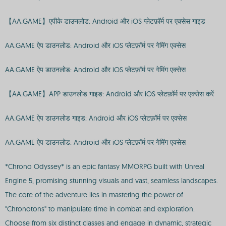
【AA.GAME】एपीके डाउनलोड: Android और iOS प्लेटफ़ॉर्म पर एक्सेस गाइड
AA.GAME ऐप डाउनलोड: Android और iOS प्लेटफ़ॉर्म पर गेमिंग एक्सेस
AA.GAME ऐप डाउनलोड: Android और iOS प्लेटफ़ॉर्म पर गेमिंग एक्सेस
【AA.GAME】APP डाउनलोड गाइड: Android और iOS प्लेटफ़ॉर्म पर एक्सेस करें
AA.GAME ऐप डाउनलोड गाइड: Android और iOS प्लेटफ़ॉर्म पर एक्सेस
AA.GAME ऐप डाउनलोड: Android और iOS प्लेटफ़ॉर्म पर गेमिंग एक्सेस
*Chrono Odyssey* is an epic fantasy MMORPG built with Unreal
Engine 5, promising stunning visuals and vast, seamless landscapes.
The core of the adventure lies in mastering the power of
"Chronotons" to manipulate time in combat and exploration.
Choose from six distinct classes and engage in dynamic, strategic