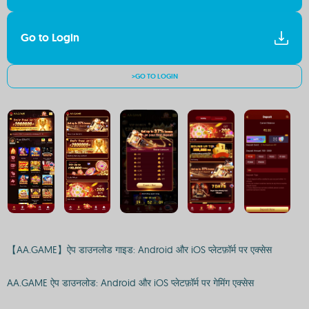
Go to Login
>GO TO LOGIN
【AA.GAME】ऐप डाउनलोड गाइड: Android और iOS प्लेटफ़ॉर्म पर एक्सेस
AA.GAME ऐप डाउनलोड: Android और iOS प्लेटफ़ॉर्म पर गेमिंग एक्सेस