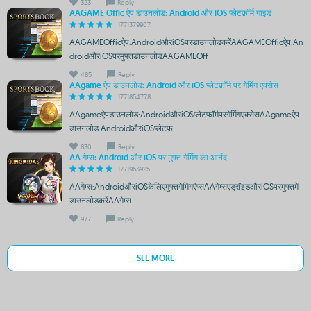
323
Reply
AAGAME Offic ऐप डाउनलोड: Android और iOS प्लेटफ़ॉर्म गाइड
1771379907
AAGAMEOfficऐप:AndroidऔरiOSपरडाउनलोडकरेंAAGAMEOfficऐप:An
droidऔरiOSपरमुफ्तडाउनलोडAAGAMEOff
485
Reply
AAgame ऐप डाउनलोड: Android और iOS प्लेटफ़ॉर्म पर गेमिंग एक्सेस
1771854778
AAgameऐपडाउनलोड:AndroidऔरiOSप्लेटफ़ॉर्मपरगेमिंगएक्सेसAAgameऐप
डाउनलोड:AndroidऔरiOSप्लेटफ़
830
Reply
AA गेम्स: Android और iOS पर मुफ्त गेमिंग का आनंद
1771963925
AAगेम्स:AndroidऔरiOSकेलिएमुफ्तगेमिंगऐप्सAAगेम्सएंड्रॉइडऔरiOSपरमुफ्तमें
डाउनलोडकरेंAAगेम्स
977
Reply
SEE MORE