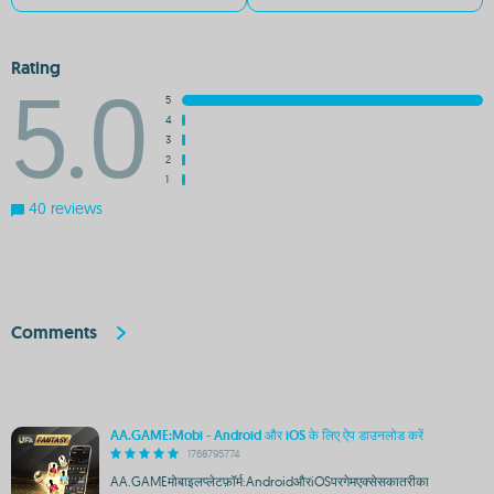
Rating
5.0
5
4
3
2
1
40 reviews
Comments
AA.GAME:Mobi - Android और iOS के लिए ऐप डाउनलोड करें
1768795774
AA.GAMEमोबाइलप्लेटफ़ॉर्म:AndroidऔरiOSपरगेमएक्सेसकातरीका