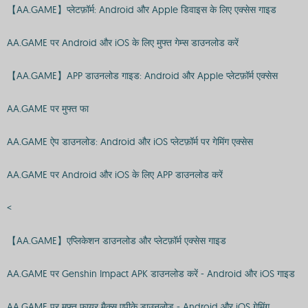
【AA.GAME】प्लेटफ़ॉर्म: Android और Apple डिवाइस के लिए एक्सेस गाइड
AA.GAME पर Android और iOS के लिए मुफ्त गेम्स डाउनलोड करें
【AA.GAME】APP डाउनलोड गाइड: Android और Apple प्लेटफ़ॉर्म एक्सेस
AA.GAME पर मुफ्त फा
AA.GAME ऐप डाउनलोड: Android और iOS प्लेटफ़ॉर्म पर गेमिंग एक्सेस
AA.GAME पर Android और iOS के लिए APP डाउनलोड करें
<
【AA.GAME】एप्लिकेशन डाउनलोड और प्लेटफ़ॉर्म एक्सेस गाइड
AA.GAME पर Genshin Impact APK डाउनलोड करें - Android और iOS गाइड
AA.GAME पर मुफ्त फ़ायर मैक्स एपीके डाउनलोड - Android और iOS गेमिंग