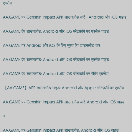
एक्सेस
AA.GAME पर Genshin Impact APK डाउनलोड करें - Android और iOS गाइड
AA.GAME ऐप डाउनलोड: Android और iOS प्लेटफ़ॉर्म पर एक्सेस गाइड
AA.GAME पर Android और iOS के लिए मुफ्त ऐप डाउनलोड कर
AA.GAME ऐप डाउनलोड: Android और iOS प्लेटफ़ॉर्म पर एक्सेस गाइड
AA.GAME ऐप डाउनलोड: Android और iOS प्लेटफ़ॉर्म पर गेमिंग एक्सेस
【AA.GAME】APP डाउनलोड गाइड: Android और Apple प्लेटफ़ॉर्म पर एक्सेस
AA.GAME पर Genshin Impact APK डाउनलोड करें: Android और iOS गाइड
<
AA.GAME पर Genshin Impact APK डाउनलोड: Android और iOS गाइड