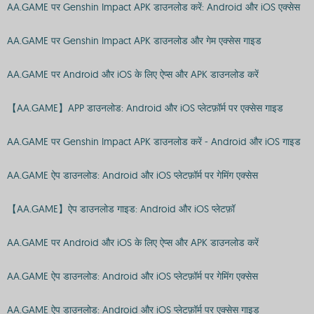
AA.GAME पर Genshin Impact APK डाउनलोड करें: Android और iOS एक्सेस
AA.GAME पर Genshin Impact APK डाउनलोड और गेम एक्सेस गाइड
AA.GAME पर Android और iOS के लिए ऐप्स और APK डाउनलोड करें
【AA.GAME】APP डाउनलोड: Android और iOS प्लेटफ़ॉर्म पर एक्सेस गाइड
AA.GAME पर Genshin Impact APK डाउनलोड करें - Android और iOS गाइड
AA.GAME ऐप डाउनलोड: Android और iOS प्लेटफ़ॉर्म पर गेमिंग एक्सेस
【AA.GAME】ऐप डाउनलोड गाइड: Android और iOS प्लेटफ़ॉ
AA.GAME पर Android और iOS के लिए ऐप्स और APK डाउनलोड करें
AA.GAME ऐप डाउनलोड: Android और iOS प्लेटफ़ॉर्म पर गेमिंग एक्सेस
AA.GAME ऐप डाउनलोड: Android और iOS प्लेटफ़ॉर्म पर एक्सेस गाइड