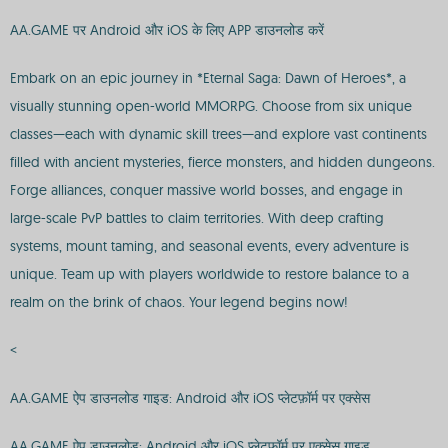
AA.GAME पर Android और iOS के लिए APP डाउनलोड करें
Embark on an epic journey in *Eternal Saga: Dawn of Heroes*, a
visually stunning open-world MMORPG. Choose from six unique
classes—each with dynamic skill trees—and explore vast continents
filled with ancient mysteries, fierce monsters, and hidden dungeons.
Forge alliances, conquer massive world bosses, and engage in
large-scale PvP battles to claim territories. With deep crafting
systems, mount taming, and seasonal events, every adventure is
unique. Team up with players worldwide to restore balance to a
realm on the brink of chaos. Your legend begins now!
<
AA.GAME ऐप डाउनलोड गाइड: Android और iOS प्लेटफ़ॉर्म पर एक्सेस
AA.GAME ऐप डाउनलोड: Android और iOS प्लेटफ़ॉर्म पर एक्सेस गाइड