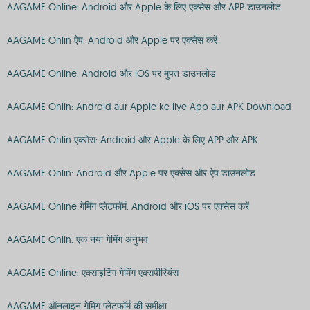
AAGAME Online: Android और Apple के लिए एक्सेस और APP डाउनलोड
AAGAME Onlin ऐप: Android और Apple पर एक्सेस करें
AAGAME Online: Android और iOS पर मुफ्त डाउनलोड
AAGAME Onlin: Android aur Apple ke liye App aur APK Download
AAGAME Onlin एक्सेस: Android और Apple के लिए APP और APK
AAGAME Onlin: Android और Apple पर एक्सेस और ऐप डाउनलोड
AAGAME Online गेमिंग प्लेटफॉर्म: Android और iOS पर एक्सेस करें
AAGAME Onlin: एक नया गेमिंग अनुभव
AAGAME Online: एक्साइटिंग गेमिंग एक्सपीरियंस
AAGAME ऑनलाइन गेमिंग प्लेटफॉर्म की समीक्षा