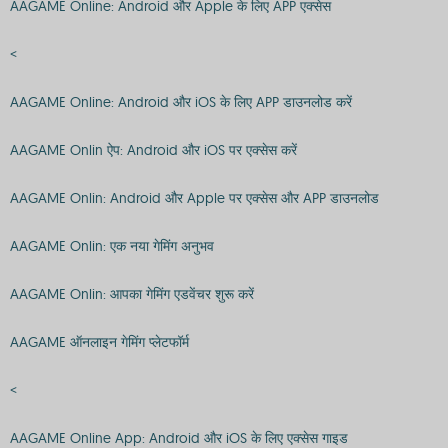
AAGAME Online: Android और Apple के लिए APP एक्सेस
<
AAGAME Online: Android और iOS के लिए APP डाउनलोड करें
AAGAME Onlin ऐप: Android और iOS पर एक्सेस करें
AAGAME Onlin: Android और Apple पर एक्सेस और APP डाउनलोड
AAGAME Onlin: एक नया गेमिंग अनुभव
AAGAME Onlin: आपका गेमिंग एडवेंचर शुरू करें
AAGAME ऑनलाइन गेमिंग प्लेटफॉर्म
<
AAGAME Online App: Android और iOS के लिए एक्सेस गाइड