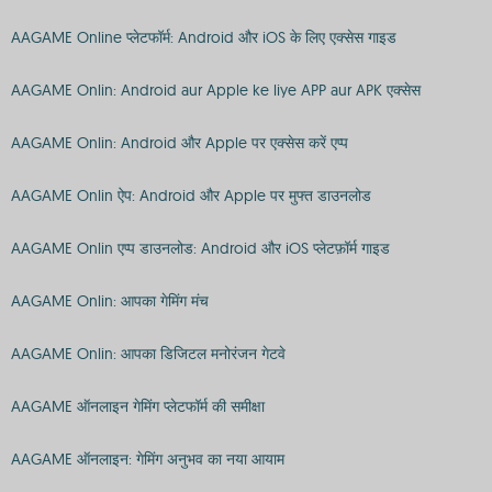
AAGAME Online प्लेटफॉर्म: Android और iOS के लिए एक्सेस गाइड
AAGAME Onlin: Android aur Apple ke liye APP aur APK एक्सेस
AAGAME Onlin: Android और Apple पर एक्सेस करें एप्प
AAGAME Onlin ऐप: Android और Apple पर मुफ्त डाउनलोड
AAGAME Onlin एप्प डाउनलोड: Android और iOS प्लेटफ़ॉर्म गाइड
AAGAME Onlin: आपका गेमिंग मंच
AAGAME Onlin: आपका डिजिटल मनोरंजन गेटवे
AAGAME ऑनलाइन गेमिंग प्लेटफॉर्म की समीक्षा
AAGAME ऑनलाइन: गेमिंग अनुभव का नया आयाम