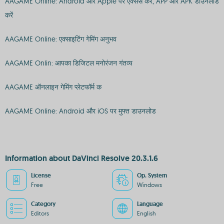
AAGAME Online: Android और Apple पर एक्सेस करें, APP और APK डाउनलोड
करें
AAGAME Online: एक्साइटिंग गेमिंग अनुभव
AAGAME Onlin: आपका डिजिटल मनोरंजन गंतव्य
AAGAME ऑनलाइन गेमिंग प्लेटफॉर्म क
AAGAME Online: Android और iOS पर मुफ्त डाउनलोड
Information about DaVinci Resolve 20.3.1.6
License
Op. System
Free
Windows
Category
Language
Editors
English