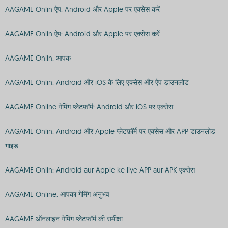
AAGAME Onlin ऐप: Android और Apple पर एक्सेस करें
AAGAME Onlin ऐप: Android और Apple पर एक्सेस करें
AAGAME Onlin: आपक
AAGAME Onlin: Android और iOS के लिए एक्सेस और ऐप डाउनलोड
AAGAME Online गेमिंग प्लेटफ़ॉर्म: Android और iOS पर एक्सेस
AAGAME Onlin: Android और Apple प्लेटफ़ॉर्म पर एक्सेस और APP डाउनलोड
गाइड
AAGAME Onlin: Android aur Apple ke liye APP aur APK एक्सेस
AAGAME Online: आपका गेमिंग अनुभव
AAGAME ऑनलाइन गेमिंग प्लेटफॉर्म की समीक्षा