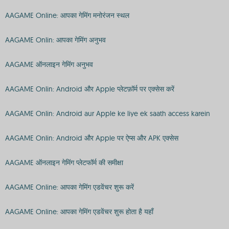
AAGAME Online: आपका गेमिंग मनोरंजन स्थल
AAGAME Onlin: आपका गेमिंग अनुभव
AAGAME ऑनलाइन गेमिंग अनुभव
AAGAME Onlin: Android और Apple प्लेटफ़ॉर्म पर एक्सेस करें
AAGAME Onlin: Android aur Apple ke liye ek saath access karein
AAGAME Onlin: Android और Apple पर ऐप्स और APK एक्सेस
AAGAME ऑनलाइन गेमिंग प्लेटफॉर्म की समीक्षा
AAGAME Online: आपका गेमिंग एडवेंचर शुरू करें
AAGAME Online: आपका गेमिंग एडवेंचर शुरू होता है यहाँ