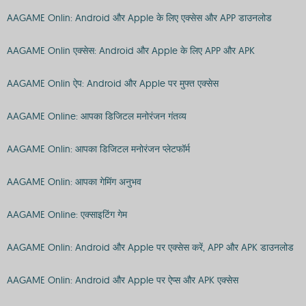
AAGAME Onlin: Android और Apple के लिए एक्सेस और APP डाउनलोड
AAGAME Onlin एक्सेस: Android और Apple के लिए APP और APK
AAGAME Onlin ऐप: Android और Apple पर मुफ्त एक्सेस
AAGAME Online: आपका डिजिटल मनोरंजन गंतव्य
AAGAME Onlin: आपका डिजिटल मनोरंजन प्लेटफॉर्म
AAGAME Onlin: आपका गेमिंग अनुभव
AAGAME Online: एक्साइटिंग गेम
AAGAME Onlin: Android और Apple पर एक्सेस करें, APP और APK डाउनलोड
AAGAME Onlin: Android और Apple पर ऐप्स और APK एक्सेस