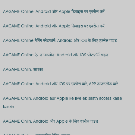
AAGAME Online: Android और Apple डिवाइस पर एक्सेस करें
AAGAME Online: Android और Apple डिवाइस पर एक्सेस करें
AAGAME Online गेमिंग प्लेटफॉर्म: Android और iOS के लिए एक्सेस गाइड
AAGAME Online ऐप डाउनलोड: Android और iOS प्लेटफ़ॉर्म गाइड
AAGAME Onlin: आपका
AAGAME Online: Android और iOS पर एक्सेस करें, APP डाउनलोड करें
AAGAME Onlin: Android aur Apple ke liye ek saath access kaise
karein
AAGAME Onlin: Android और Apple के लिए एक्सेस गाइड