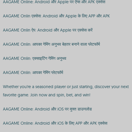
AAGAME Online: Android और Apple पर ऐप्स और APK एक्सेस
AAGAME Onlin एक्सेस: Android और Apple के लिए APP और APK
AAGAME Onlin ऐप: Android और Apple पर एक्सेस करें
AAGAME Onlin: आपका गेमिंग अनुभव बेहतर बनाने वाला प्लेटफॉर्म
AAGAME Onlin: एक्साइटिंग गेमिंग अनुभव
AAGAME Onlin: आपका गेमिंग प्लेटफॉर्म
Whether you're a seasoned player or just starting, discover your next
favorite game. Join now and spin, bet, and win!
AAGAME Online: Android और iOS पर मुफ्त डाउनलोड
AAGAME Online: Android और iOS के लिए APP और APK एक्सेस