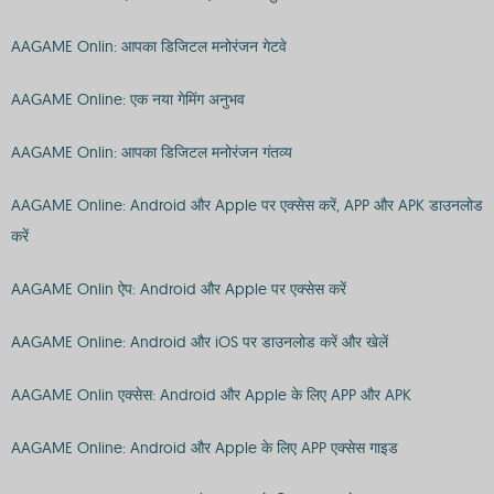
AAGAME Onlin: आपका डिजिटल मनोरंजन गेटवे
AAGAME Online: एक नया गेमिंग अनुभव
AAGAME Onlin: आपका डिजिटल मनोरंजन गंतव्य
AAGAME Online: Android और Apple पर एक्सेस करें, APP और APK डाउनलोड
करें
AAGAME Onlin ऐप: Android और Apple पर एक्सेस करें
AAGAME Online: Android और iOS पर डाउनलोड करें और खेलें
AAGAME Onlin एक्सेस: Android और Apple के लिए APP और APK
AAGAME Online: Android और Apple के लिए APP एक्सेस गाइड