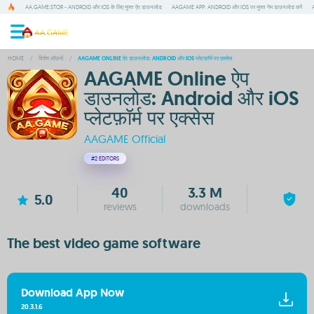
AA.GAME:STOR - ANDROID और IOS के लिए मुफ्त ऐप डाउनलोड
AAGAME APP: ANDROID और IOS पर मुफ्त गेम डाउनलोड करें
HOME
/
विशेष ऑफ़र्स
/
AAGAME ONLINE ऐप डाउनलोड: ANDROID और IOS प्लेटफ़ॉर्म पर एक्सेस
AAGAME Online ऐप
डाउनलोड: Android और iOS
प्लेटफ़ॉर्म पर एक्सेस
AAGAME Official
#2
EDITORS
40
3.3 M
5.0
reviews
downloads
The best video game software
Download App Now
20.3.1.6