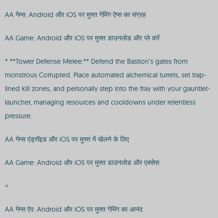
AA गेम्स: Android और iOS पर मुफ्त गेमिंग ऐप्स का संग्रह
AA Game: Android और iOS पर मुफ्त डाउनलोड और प्ले करें
* **Tower Defense Melee:** Defend the Bastion’s gates from
monstrous Corrupted. Place automated alchemical turrets, set trap-
lined kill zones, and personally step into the fray with your gauntlet-
launcher, managing resources and cooldowns under relentless
pressure.
AA गेम्स एंड्रॉइड और iOS पर मुफ्त में खेलने के लिए
AA Game: Android और iOS पर मुफ्त डाउनलोड और एक्सेस
<
AA गेम्स ऐप: Android और iOS पर मुफ्त गेमिंग का आनंद