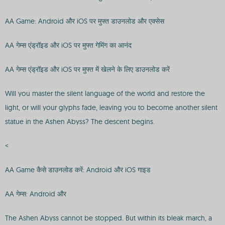
AA Game: Android और iOS पर मुफ्त डाउनलोड और एक्सेस
AA गेम्स एंड्रॉइड और iOS पर मुफ्त गेमिंग का आनंद
AA गेम्स एंड्रॉइड और iOS पर मुफ्त में खेलने के लिए डाउनलोड करें
Will you master the silent language of the world and restore the
light, or will your glyphs fade, leaving you to become another silent
statue in the Ashen Abyss? The descent begins.
<
AA Game कैसे डाउनलोड करें: Android और iOS गाइड
AA गेम्स: Android और
The Ashen Abyss cannot be stopped. But within its bleak march, a