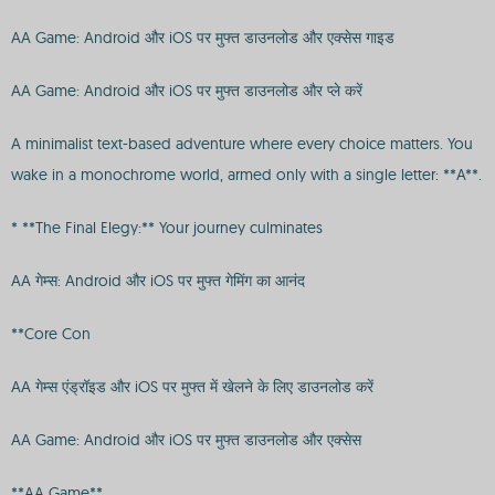
AA Game: Android और iOS पर मुफ्त डाउनलोड और एक्सेस गाइड
AA Game: Android और iOS पर मुफ्त डाउनलोड और प्ले करें
A minimalist text-based adventure where every choice matters. You
wake in a monochrome world, armed only with a single letter: **A**.
* **The Final Elegy:** Your journey culminates
AA गेम्स: Android और iOS पर मुफ्त गेमिंग का आनंद
**Core Con
AA गेम्स एंड्रॉइड और iOS पर मुफ्त में खेलने के लिए डाउनलोड करें
AA Game: Android और iOS पर मुफ्त डाउनलोड और एक्सेस
**AA Game**