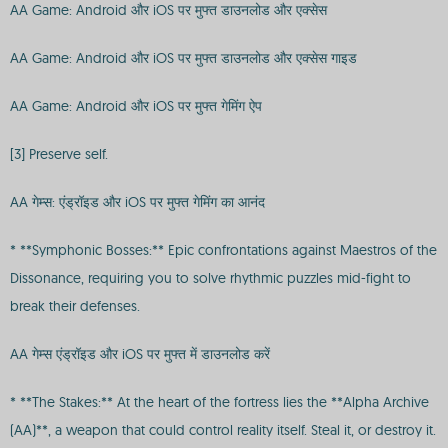
AA Game: Android और iOS पर मुफ्त डाउनलोड और एक्सेस
AA Game: Android और iOS पर मुफ्त डाउनलोड और एक्सेस गाइड
AA Game: Android और iOS पर मुफ्त गेमिंग ऐप
[3] Preserve self.
AA गेम्स: एंड्रॉइड और iOS पर मुफ्त गेमिंग का आनंद
* **Symphonic Bosses:** Epic confrontations against Maestros of the
Dissonance, requiring you to solve rhythmic puzzles mid-fight to
break their defenses.
AA गेम्स एंड्रॉइड और iOS पर मुफ्त में डाउनलोड करें
* **The Stakes:** At the heart of the fortress lies the **Alpha Archive
(AA)**, a weapon that could control reality itself. Steal it, or destroy it.