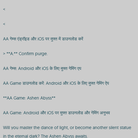
<
<
AA गेम्स एंड्रॉइड और iOS पर मुफ्त में डाउनलोड करें
> **A:** Confirm purge.
AA गेम्स: Android और iOS के लिए मुफ्त गेमिंग एप
AA Game डाउनलोड करें: Android और iOS के लिए मुफ्त गेमिंग ऐप
**AA Game: Ashen Abyss**
AA Game: Android और iOS पर मुफ्त डाउनलोड और गेमिंग अनुभव
Will you master the dance of light, or become another silent statue
in the eternal dark? The Ashen Abyss awaits.