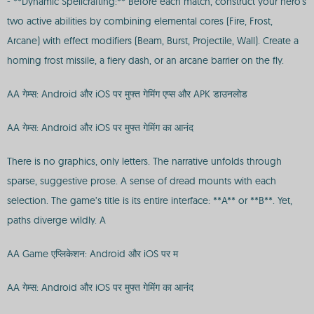
- **Dynamic Spellcrafting:** Before each match, construct your hero's
two active abilities by combining elemental cores (Fire, Frost,
Arcane) with effect modifiers (Beam, Burst, Projectile, Wall). Create a
homing frost missile, a fiery dash, or an arcane barrier on the fly.
AA गेम्स: Android और iOS पर मुफ्त गेमिंग एप्स और APK डाउनलोड
AA गेम्स: Android और iOS पर मुफ्त गेमिंग का आनंद
There is no graphics, only letters. The narrative unfolds through
sparse, suggestive prose. A sense of dread mounts with each
selection. The game’s title is its entire interface: **A** or **B**. Yet,
paths diverge wildly. A
AA Game एप्लिकेशन: Android और iOS पर म
AA गेम्स: Android और iOS पर मुफ्त गेमिंग का आनंद