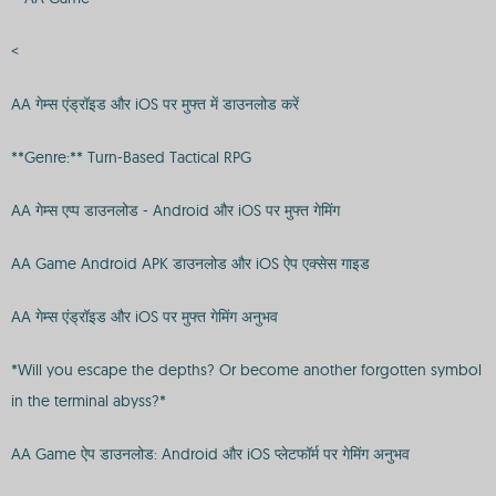
<
AA गेम्स एंड्रॉइड और iOS पर मुफ्त में डाउनलोड करें
**Genre:** Turn-Based Tactical RPG
AA गेम्स एप्प डाउनलोड - Android और iOS पर मुफ्त गेमिंग
AA Game Android APK डाउनलोड और iOS ऐप एक्सेस गाइड
AA गेम्स एंड्रॉइड और iOS पर मुफ्त गेमिंग अनुभव
*Will you escape the depths? Or become another forgotten symbol
in the terminal abyss?*
AA Game ऐप डाउनलोड: Android और iOS प्लेटफॉर्म पर गेमिंग अनुभव