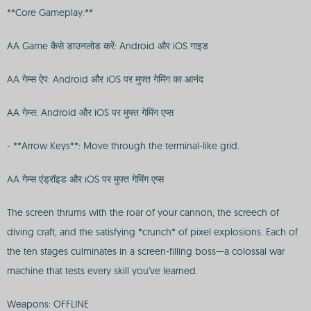
**Core Gameplay:**
AA Game कैसे डाउनलोड करें: Android और iOS गाइड
AA गेम्स ऐप: Android और iOS पर मुफ्त गेमिंग का आनंद
AA गेम्स: Android और iOS पर मुफ्त गेमिंग एप्स
- **Arrow Keys**: Move through the terminal-like grid.
AA गेम्स एंड्रॉइड और iOS पर मुफ्त गेमिंग एप्स
The screen thrums with the roar of your cannon, the screech of
diving craft, and the satisfying *crunch* of pixel explosions. Each of
the ten stages culminates in a screen-filling boss—a colossal war
machine that tests every skill you've learned.
Weapons: OFFLINE