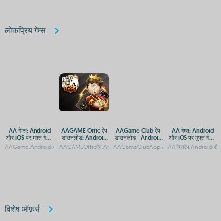
लोकप्रिय गेम्स
AA गेम्स: Android
AAGAME Offic ऐप
AAGame Club ऐप
AA गेम्स: Android
और iOS पर मुफ्त गेमिंग
डाउनलोड: Android
डाउनलोड - Android
और iOS पर मुफ्त गेमिंग
एप्स और APK
और iOS प्लेटफ़ॉर्म
और iOS प्लेटफ़ॉर्म पर
का आनंद
AAGame:AndroidऔरiOSपरमुफ्तगेमिंगऐप्सडाउनलोडकरेंAAगेम्सएंड्रॉइडऔरiOSपरमुफ्तमेंडाउनलोडकरे
AAGAMEOfficऐप:AndroidऔरiOSपरमुफ्तडाउनलोडAAGAMEOfficऐप:
AAGameClubApp:AndroidऔरiOSपरडाउनलोड
AAगेम्सऐप:Androidऔर
डाउनलोड
गाइड
एक्सेस
विशेष ऑफ़र्स