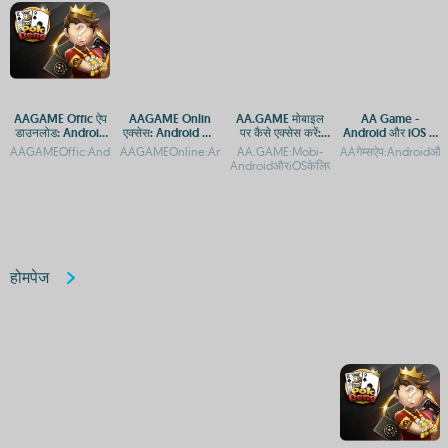
AAGAME Offic ऐप
AAGAME Onlin
AA.GAME मोबाइल
AA Game -
डाउनलोड: Android
एक्सेस: Android और
पर कैसे एक्सेस करें:
Android और iOS के
और iOS प्लेटफ़ॉर्म
Apple के लिए APP
Android और iOS
लिए मुफ्त डाउनलोड
AAGAMEOffic:AndroidऔरiOSकेलिएऑफिशियलAPPडाउनलोडगाइडAAGAMEOffic:Androidऔ
AAGAMEOnline:AndroidऔरAppleडिवाइसपरएक्सेसकरेंAAGAMEOnl
AA.GAME:Mobi-
AAगेम्सऐप:AndroidऔरiOS
गाइड
और APK
गाइड
और गेमिंग अनुभव
AndroidऔरiOSकेलिएआसानएक्सेसऔरAPKडाउनल
होमपेज