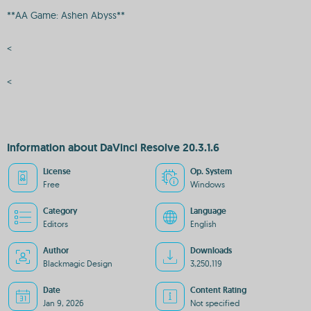
**AA Game: Ashen Abyss**
<
<
Information about DaVinci Resolve 20.3.1.6
License
Op. System
Free
Windows
Category
Language
Editors
English
Author
Downloads
Blackmagic Design
3,250,119
Date
Content Rating
Jan 9, 2026
Not specified