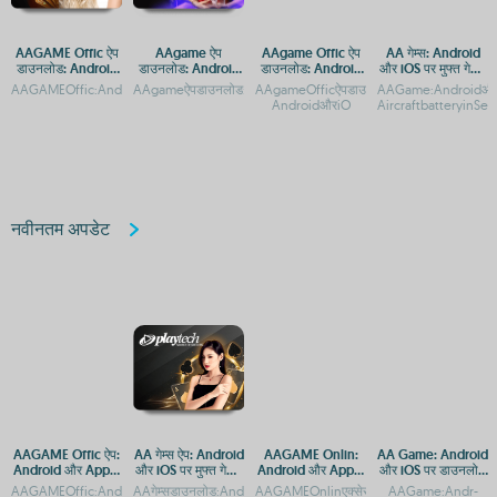
AAGAME Offic ऐप
AAgame ऐप
AAgame Offic ऐप
AA गेम्स: Android
डाउनलोड: Android
डाउनलोड: Android
डाउनलोड: Android
और iOS पर मुफ्त गेमिंग
और iOS प्लेटफ़ॉर्म
और iOS प्लेटफ़ॉर्म पर
और iOS प्लेटफ़ॉर्म पर
का आनंद
AAGAMEOffic:AndroidऔरAppleडाउनलोडगाइडAAGAMEOfficऐप:AndroidऔरiOSपरडाउन
AAgameऐपडाउनलोड:AndroidऔरiOSप्लेटफ़ॉर्मपरगेमिंगएक्सेसAAgameऐ
AAgameOfficऐपडाउनलोड:AndroidऔरiOSप्लेटफ
AAGame:AndroidऔरiO
गाइड
गेमिंग एक्सेस
गेमिंग एक्सेस
AndroidऔरiO
AircraftbatteryinSec
नवीनतम अपडेट
AAGAME Offic ऐप:
AA गेम्स ऐप: Android
AAGAME Onlin:
AA Game: Android
Android और Apple
और iOS पर मुफ्त गेमिंग
Android और Apple
और iOS पर डाउनलोड
पर डाउनलोड करें
का आनंद
पर एक्सेस करें, APP
और एक्सेस गाइड
AAGAMEOffic:AndroidऔरAppleकेलिएAPPडाउनलोडकरेंAAGAMEOfficऐप:AndroidऔरAppl
AAगेम्सडाउनलोड:AndroidऔरiOSकेलिएमुफ्तगेमिंगऐपAAगेम्सएंड्रॉइडऔरiOSप
AAGAMEOnlinएक्सेस:AndroidऔरAppleकेल
AAGame:Andr-