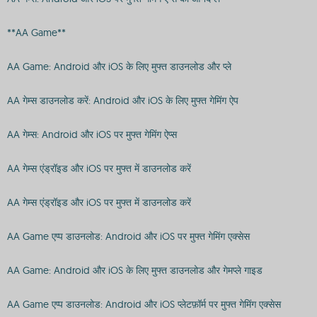
**AA Game**
AA Game: Android और iOS के लिए मुफ्त डाउनलोड और प्ले
AA गेम्स डाउनलोड करें: Android और iOS के लिए मुफ्त गेमिंग ऐप
AA गेम्स: Android और iOS पर मुफ्त गेमिंग ऐप्स
AA गेम्स एंड्रॉइड और iOS पर मुफ्त में डाउनलोड करें
AA गेम्स एंड्रॉइड और iOS पर मुफ्त में डाउनलोड करें
AA Game एप्प डाउनलोड: Android और iOS पर मुफ्त गेमिंग एक्सेस
AA Game: Android और iOS के लिए मुफ्त डाउनलोड और गेमप्ले गाइड
AA Game एप्प डाउनलोड: Android और iOS प्लेटफ़ॉर्म पर मुफ्त गेमिंग एक्सेस