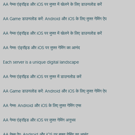
AA गेम्स एंड्रॉइड और iOS पर मुफ्त में खेलने के लिए डाउनलोड करें
AA Game डाउनलोड करें: Android और iOS के लिए मुफ्त गेमिंग ऐप
AA गेम्स एंड्रॉइड और iOS पर मुफ्त में खेलने के लिए डाउनलोड करें
AA गेम्स: एंड्रॉइड और iOS पर मुफ्त गेमिंग का आनंद
Each server is a unique digital landscape
AA गेम्स एंड्रॉइड और iOS पर मुफ्त में डाउनलोड करें
AA Game डाउनलोड करें: Android और iOS के लिए मुफ्त गेमिंग ऐप
AA गेम्स: Android और iOS के लिए मुफ्त गेमिंग एप्स
AA गेम्स एंड्रॉइड और iOS पर मुफ्त गेमिंग अनुभव
AA गेम्स ऐप: Android और iOS पर मुफ्त गेमिंग का आनंद