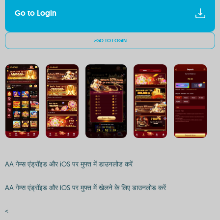
Go to Login
>GO TO LOGIN
AA गेम्स एंड्रॉइड और iOS पर मुफ्त में डाउनलोड करें
AA गेम्स एंड्रॉइड और iOS पर मुफ्त में खेलने के लिए डाउनलोड करें
<