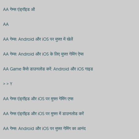
AA गेम्स एंड्रॉइड औ
AA
AA गेम्स: Android और iOS पर मुफ्त में खेलें
AA गेम्स: Android और iOS के लिए मुफ्त गेमिंग ऐप्स
AA Game कैसे डाउनलोड करें: Android और iOS गाइड
> > Y
AA गेम्स एंड्रॉइड और iOS पर मुफ्त गेमिंग एप्स
AA गेम्स एंड्रॉइड और iOS पर मुफ्त में डाउनलोड करें
AA गेम्स: Android और iOS पर मुफ्त गेमिंग का आनंद