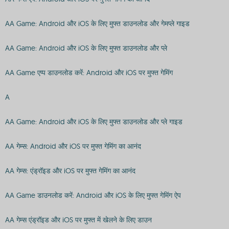
AA Game: Android और iOS के लिए मुफ्त डाउनलोड और गेमप्ले गाइड
AA Game: Android और iOS के लिए मुफ्त डाउनलोड और प्ले
AA Game एप्प डाउनलोड करें: Android और iOS पर मुफ्त गेमिंग
A
AA Game: Android और iOS के लिए मुफ्त डाउनलोड और प्ले गाइड
AA गेम्स: Android और iOS पर मुफ्त गेमिंग का आनंद
AA गेम्स: एंड्रॉइड और iOS पर मुफ्त गेमिंग का आनंद
AA Game डाउनलोड करें: Android और iOS के लिए मुफ्त गेमिंग ऐप
AA गेम्स एंड्रॉइड और iOS पर मुफ्त में खेलने के लिए डाउन