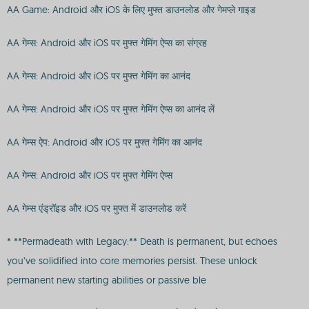
AA Game: Android और iOS के लिए मुफ्त डाउनलोड और गेमप्ले गाइड
AA गेम्स: Android और iOS पर मुफ्त गेमिंग ऐप्स का संग्रह
AA गेम्स: Android और iOS पर मुफ्त गेमिंग का आनंद
AA गेम्स: Android और iOS पर मुफ्त गेमिंग ऐप्स का आनंद लें
AA गेम्स ऐप: Android और iOS पर मुफ्त गेमिंग का आनंद
AA गेम्स: Android और iOS पर मुफ्त गेमिंग ऐप्स
AA गेम्स एंड्रॉइड और iOS पर मुफ्त में डाउनलोड करें
* **Permadeath with Legacy:** Death is permanent, but echoes
you’ve solidified into core memories persist. These unlock
permanent new starting abilities or passive ble