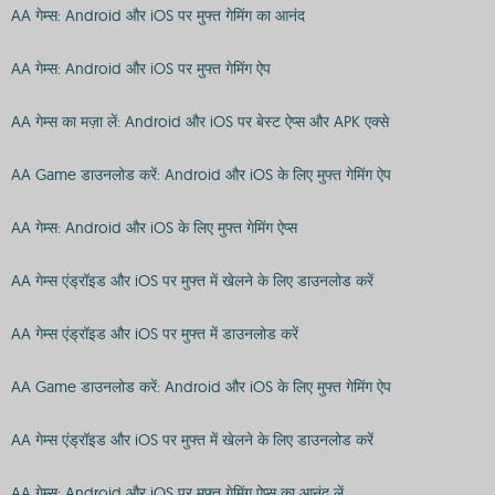
AA गेम्स: Android और iOS पर मुफ्त गेमिंग का आनंद
AA गेम्स: Android और iOS पर मुफ्त गेमिंग ऐप
AA गेम्स का मज़ा लें: Android और iOS पर बेस्ट ऐप्स और APK एक्से
AA Game डाउनलोड करें: Android और iOS के लिए मुफ्त गेमिंग ऐप
AA गेम्स: Android और iOS के लिए मुफ्त गेमिंग ऐप्स
AA गेम्स एंड्रॉइड और iOS पर मुफ्त में खेलने के लिए डाउनलोड करें
AA गेम्स एंड्रॉइड और iOS पर मुफ्त में डाउनलोड करें
AA Game डाउनलोड करें: Android और iOS के लिए मुफ्त गेमिंग ऐप
AA गेम्स एंड्रॉइड और iOS पर मुफ्त में खेलने के लिए डाउनलोड करें
AA गेम्स: Android और iOS पर मुफ्त गेमिंग ऐप्स का आनंद लें