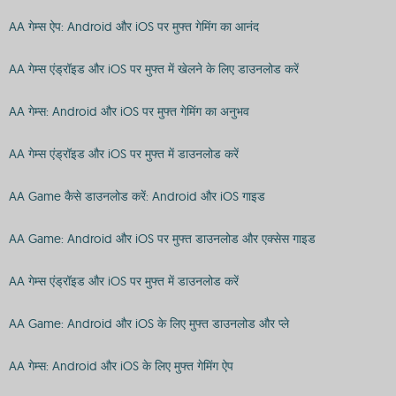
AA गेम्स ऐप: Android और iOS पर मुफ्त गेमिंग का आनंद
AA गेम्स एंड्रॉइड और iOS पर मुफ्त में खेलने के लिए डाउनलोड करें
AA गेम्स: Android और iOS पर मुफ्त गेमिंग का अनुभव
AA गेम्स एंड्रॉइड और iOS पर मुफ्त में डाउनलोड करें
AA Game कैसे डाउनलोड करें: Android और iOS गाइड
AA Game: Android और iOS पर मुफ्त डाउनलोड और एक्सेस गाइड
AA गेम्स एंड्रॉइड और iOS पर मुफ्त में डाउनलोड करें
AA Game: Android और iOS के लिए मुफ्त डाउनलोड और प्ले
AA गेम्स: Android और iOS के लिए मुफ्त गेमिंग ऐप