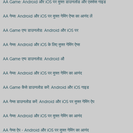
AA Game: Android और iOS पर मुफ्त डाउनलोड और एक्सेस गाइड
AA गेम्स: Android और iOS पर मुफ्त गेमिंग ऐप्स का आनंद लें
AA Game एप्प डाउनलोड: Android और iOS पर
AA गेम्स: Android और iOS के लिए मुफ्त गेमिंग ऐप्स
AA Game एप्प डाउनलोड: Android औ
AA गेम्स: Android और iOS पर मुफ्त गेमिंग का आनंद
AA Game कैसे डाउनलोड करें: Android और iOS गाइड
AA गेम्स डाउनलोड करें: Android और iOS पर मुफ्त गेमिंग ऐप
AA गेम्स: Android और iOS पर मुफ्त गेमिंग का आनंद
AA गेम्स ऐप - Android और iOS पर मुफ्त गेमिंग का आनंद