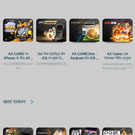
AA.GAME पर
AA गेम्स एंड्रॉइड और
AA.GAME:Stor -
AA Game: एक
iPhone के लिए APK
iOS पर मुफ्त में
Android और iOS के
रोमांचक गेमिंग अनुभव
डाउनलोड और गेम
डाउनलोड करें
लिए मुफ्त गेम डाउनलोड
AA.GAMEसेiPhoneपरGenshinImpactAPKडाउनलोडऔरइंस्टॉलकरेंAA.GAME:iPhoपरआसानीसेड
AAगेम्सएंड्रॉइडऔरiOSपरमुफ्तमेंडाउनलोडकरेंAAGame:AndroidऔरiOSप
Inaworldoverrunbyc
एक्सेस गाइड
An
Antivirusprogr>**>**"A
खाता प्रबंधन