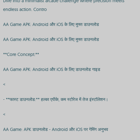
Dive into a minimalist arcade challenge where precision meets
endless action. Contro
AA Game APK: Android और iOS के लिए मुफ्त डाउनलोड
AA Game APK: Android और iOS के लिए मुफ्त डाउनलोड
**Core Concept:**
AA Game APK: Android और iOS के लिए डाउनलोड गाइड
<
- **फास्ट डाउनलोड:** हल्का एपीके, कम स्टोरेज में तेज इंस्टॉलेशन।
<
AA Game: APK डाउनलोड - Android और iOS पर गेमिंग अनुभव