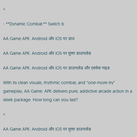
<
- **Dynamic Combat:** Switch b
AA Game APK: Android और iOS पर डाउ
AA Game APK: Android और iOS पर मुफ्त डाउनलोड
AA Game APK: Android और iOS पर डाउनलोड और एक्सेस गाइड
With its clean visuals, rhythmic combat, and “one-more-try”
gameplay, AA Game: APK delivers pure, addictive arcade action in a
sleek package. How long can you last?
<
AA Game APK: Android और iOS पर मुफ्त डाउनलोड