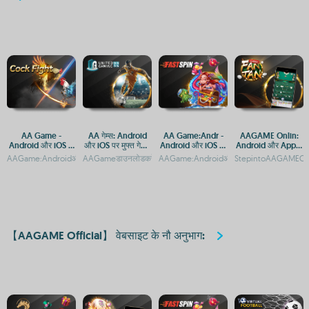
AA Game -
AA गेम्स: Android
AA Game:Andr -
AAGAME Onlin:
Android और iOS के
और iOS पर मुफ्त गेमिंग
Android और iOS पर
Android और Apple
लिए मुफ्त डाउनलोड
का आनंद
मुफ्त गेम डाउनलोड
प्लेटफ़ॉर्म पर एक्सेस और
AAGame:AndroidऔरiOSपरमुफ्तडाउनलोडऔरएक्सेसAAGame:AndroidऔरiOSपरमुफ्तडाउनलो
AAGameडाउनलोडकरें:AndroidऔरiOSकेलिएमुफ्तगेमिंगऐपAAGame:And
AAGame:AndroidऔरiOSपरडाउनलोडऔरएक्सेसगाइड
StepintoAAGAMEOnli
और एक्सेस
ऐप डाउनलोड
【AAGAME Official】 वेबसाइट के नौ अनुभाग: