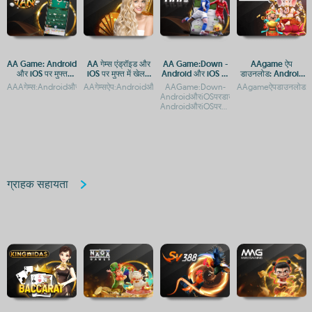
AA Game: Android
AA गेम्स एंड्रॉइड और
AA Game:Down -
AAgame ऐप
और iOS पर मुफ्त
iOS पर मुफ्त में खेलने
Android और iOS पर
डाउनलोड: Android
डाउनलोड और एक्सेस
के लिए डाउनलोड करें
डाउनलोड और एक्सेस
और iOS प्लेटफ़ॉर्म पर
AAAगेम्स:AndroidऔरiOSकेलिएमुफ्तगेमिंगऐपAAगेम्सएंड्रॉइडऔरiOSपरमुफ्तमेंखेलनेकेलिएडाउनलोडकर
AAगेम्सऐप:AndroidऔरiOSपरमुफ्तगेमिंगकाआनंदAAगेम्सएंड्रॉइडऔरiOSपरमुफ्
AAGame:Down-
AAgameऐपडाउनलोड:Andr
गाइड
गाइड
गेमिंग एक्सेस
AndroidऔरiOSपरडाउनलोडकरेंAAGame:Do
AndroidऔरiOSपरडाउनलोडकरेंAAGame:Do
An
ग्राहक सहायता