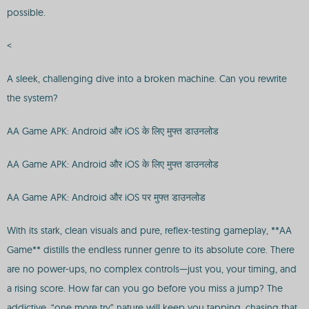
possible.
<
A sleek, challenging dive into a broken machine. Can you rewrite
the system?
AA Game APK: Android और iOS के लिए मुफ्त डाउनलोड
AA Game APK: Android और iOS के लिए मुफ्त डाउनलोड
AA Game APK: Android और iOS पर मुफ्त डाउनलोड
With its stark, clean visuals and pure, reflex-testing gameplay, **AA
Game** distills the endless runner genre to its absolute core. There
are no power-ups, no complex controls—just you, your timing, and
a rising score. How far can you go before you miss a jump? The
addictive, “one more try” nature will keep you tapping, chasing that