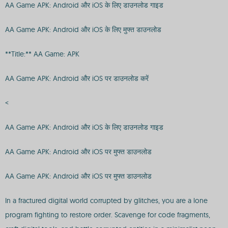
AA Game APK: Android और iOS के लिए डाउनलोड गाइड
AA Game APK: Android और iOS के लिए मुफ्त डाउनलोड
**Title:** AA Game: APK
AA Game APK: Android और iOS पर डाउनलोड करें
<
AA Game APK: Android और iOS के लिए डाउनलोड गाइड
AA Game APK: Android और iOS पर मुफ्त डाउनलोड
AA Game APK: Android और iOS पर मुफ्त डाउनलोड
In a fractured digital world corrupted by glitches, you are a lone
program fighting to restore order. Scavenge for code fragments,