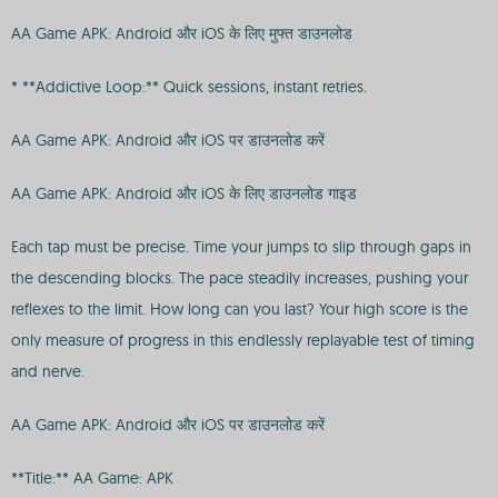
AA Game APK: Android और iOS के लिए मुफ्त डाउनलोड
* **Addictive Loop:** Quick sessions, instant retries.
AA Game APK: Android और iOS पर डाउनलोड करें
AA Game APK: Android और iOS के लिए डाउनलोड गाइड
Each tap must be precise. Time your jumps to slip through gaps in
the descending blocks. The pace steadily increases, pushing your
reflexes to the limit. How long can you last? Your high score is the
only measure of progress in this endlessly replayable test of timing
and nerve.
AA Game APK: Android और iOS पर डाउनलोड करें
**Title:** AA Game: APK