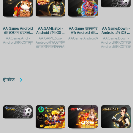
AA Game: Android
AA.GAME:Stor -
AA Game डाउनलोड
AA Game:Down -
और iOS पर डाउनलोड
Android और iOS पर
करें: Android और
Android और iOS पर
और एक्सेस गाइड
मुफ्त गेम्स डाउनलोड
iOS के लिए मुफ्त गेमिंग
डाउनलोड कैसे करें
AAGame:Andr-
AA.GAME:Stor-
AAGame:AndroidऔरiOSपरमुफ्तडाउनलोडऔरएक्स
AAGame:Down-
करें
एप
AndroidऔरiOSपरमुफ्तडाउनलोड
AndroidऔरiOSकेलिएमुफ्तऐपडाउनलोडAA.GAME:Stor-
AndroidऔरiOSपरडाउ
आपकागेमिंगकंपैनियनAPP,Androidऔर
AndroidऔरiOSपरडाउ
होमपेज