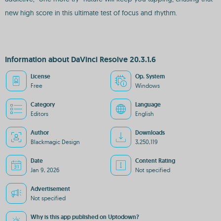
new high score in this ultimate test of focus and rhythm.
Information about DaVinci Resolve 20.3.1.6
License
Op. System
Free
Windows
Category
Language
Editors
English
Author
Downloads
Blackmagic Design
3,250,119
Date
Content Rating
Jan 9, 2026
Not specified
Advertisement
Not specified
Why is this app published on Uptodown?