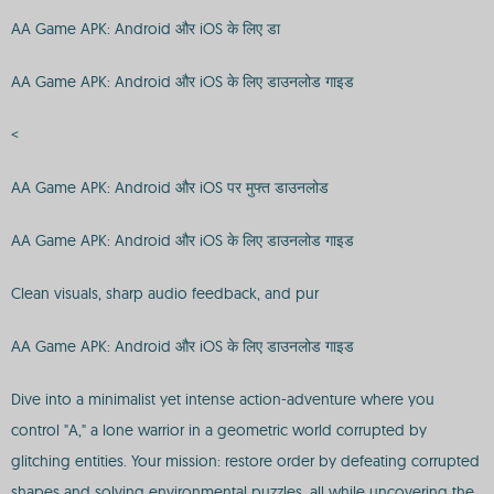
AA Game APK: Android और iOS के लिए डा
AA Game APK: Android और iOS के लिए डाउनलोड गाइड
<
AA Game APK: Android और iOS पर मुफ्त डाउनलोड
AA Game APK: Android और iOS के लिए डाउनलोड गाइड
Clean visuals, sharp audio feedback, and pur
AA Game APK: Android और iOS के लिए डाउनलोड गाइड
Dive into a minimalist yet intense action-adventure where you
control "A," a lone warrior in a geometric world corrupted by
glitching entities. Your mission: restore order by defeating corrupted
shapes and solving environmental puzzles, all while uncovering the