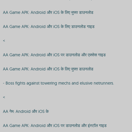
AA Game APK: Android और iOS के लिए मुफ्त डाउनलोड
AA Game APK: Android और iOS के लिए डाउनलोड गाइड
<
AA Game APK: Android और iOS पर डाउनलोड और एक्सेस गाइड
AA Game APK: Android और iOS के लिए मुफ्त डाउनलोड
- Boss fights against towering mechs and elusive netrunners.
<
AA गेम: Android और iOS के
AA Game APK: Android और iOS पर डाउनलोड और इंस्टॉल गाइड