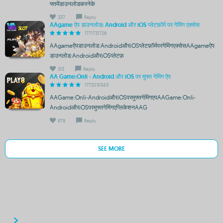
फ्तमेंडाउनलोडकरनेके
337
Reply
AAgame ऐप डाउनलोड: Android और iOS प्लेटफ़ॉर्म पर गेमिंग एक्सेस
1771731726
AAgameऐपडाउनलोड:AndroidऔरiOSप्लेटफ़ॉर्मपरगेमिंगएक्सेसAAgameऐप
डाउनलोड:AndroidऔरiOSप्लेटफ़
313
Reply
AA Game:Onli - Android और iOS पर मुफ्त गेमिंग ऐप
1772031343
AAGame:Onli-AndroidऔरiOSपरमुफ्तगेमिंगएपAAGame:Onli-
AndroidऔरiOSपरमुफ्तगेमिंगएप्लिकेशनAAG
679
Reply
SEE MORE