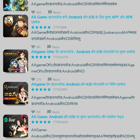
AAgameऐपडाउनलोड:AndroidऔरiOSप्लेटफ़ॉर्मपरगेमिंगएक्सेस
364
Reply
AA Game डाउनलोड करें: Android और iOS के लिए मुफ्त APP और APK
एक्सेस
1771011666
AAGameकैसेडाउनलोडकरें:AndroidऔरiOSगाइड[L]ookaroundAAगेम्सडा
उनलोडकरें:AndroidऔरiOSकेलिएमु
951
Reply
AAgame Offic ऐप डाउनलोड - Android और iOS प्लेटफ़ॉर्म पर मुफ्त एक्सेस
1771224278
AAgameOfficऐपडाउनलोड:AndroidऔरiOSप्लेटफ़ॉर्मपरएक्सेसगाइडAAga
meOfficऐपडाउनलोड:AndroidऔरiO
275
Reply
AAgame ऐप डाउनलोड: Android और iOS प्लेटफ़ॉर्म पर गेमिंग एक्सेस
1771303651
AAgameऐपडाउनलोड:AndroidऔरiOSप्लेटफ़ॉर्मपरगेमिंगएक्सेसAAgameऐप
डाउनलोड:AndroidऔरiOSप्लेटफ़
516
Reply
AA Game: Android और iOS पर मुफ्त डाउनलोड और एक्सेस गाइड
1771609200
AAGame-
AndroidऔरiOSपरमुफ्तडाउनलोडऔरएक्सेसगाइडAAगेम्सएंड्रॉइडऔरiOSपरमु