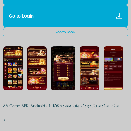
Go to Login
>GO TO LOGIN
AA Game APK: Android और iOS पर डाउनलोड और इंस्टॉल करने का तरीका
<