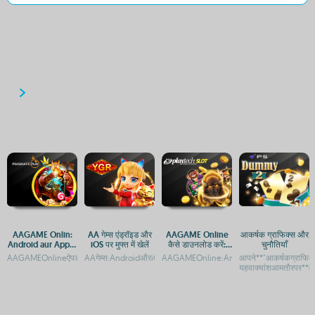
AAGAME Onlin:
AA गेम्स एंड्रॉइड और
AAGAME Online
आकर्षक ग्राफिक्स और
Android aur Apple
iOS पर मुफ्त में खेलें
कैसे डाउनलोड करें:
चुनौतियाँ
ke liye APP aur
Android और iOS
AAGAMEOnlineऐपडाउनलोड:AndroidऔरiOSप्लेटफ़ॉर्मपरएक्सेसAAGAMEOnlineगेमिंगप्लेटफ़ॉर्म
AAगेम्स:AndroidऔरiOSकेलिएमुफ्तगेमिंगऐप्सAAगेम्सएंड्रॉइडऔरiOSपरमुफ्तम
AAGAMEOnline:AndroidऔरiOSकेलिएऐपएक्स
आपने**"आकर्षकग्राफिक्स
APK एक्सेस
गाइड
यहवाक्यांशआमतौरपर**वीड