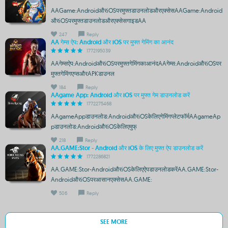
AAGame:AndroidऔरiOSपरमुफ्तडाउनलोडऔरएक्सेसAAGame:Android
औरiOSपरमुफ्तडाउनलोडऔरएक्सेसगाइडAA
247
Reply
AA गेम्स ऐप: Android और iOS पर मुफ्त गेमिंग का आनंद
1772195039
AAगेम्सऐप:AndroidऔरiOSपरमुफ्तगेमिंगकाआनंदAAगेम्स:AndroidऔरiOSपर
मुफ्तगेमिंगएप्सऔरAPKडाउनल
184
Reply
AAgame App: Android और iOS पर मुफ्त गेम डाउनलोड करें
1772275468
AAgameAppडाउनलोड:AndroidऔरiOSकेलिएगेमिंगप्लेटफॉर्मAAgameAp
pडाउनलोड:AndroidऔरiOSकेलिएमुफ्
218
Reply
AA.GAME:Stor - Android और iOS के लिए मुफ्त ऐप डाउनलोड करें
1772286821
AA.GAME:Stor-AndroidऔरiOSकेलिएऐपडाउनलोडकरेंAA.GAME:Stor-
AndroidऔरiOSपरआसानएक्सेसAA.GAME:
506
Reply
SEE MORE