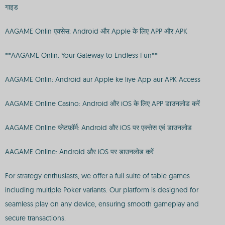
गाइड
AAGAME Onlin एक्सेस: Android और Apple के लिए APP और APK
**AAGAME Onlin: Your Gateway to Endless Fun**
AAGAME Onlin: Android aur Apple ke liye App aur APK Access
AAGAME Online Casino: Android और iOS के लिए APP डाउनलोड करें
AAGAME Online प्लेटफ़ॉर्म: Android और iOS पर एक्सेस एवं डाउनलोड
AAGAME Online: Android और iOS पर डाउनलोड करें
For strategy enthusiasts, we offer a full suite of table games
including multiple Poker variants. Our platform is designed for
seamless play on any device, ensuring smooth gameplay and
secure transactions.