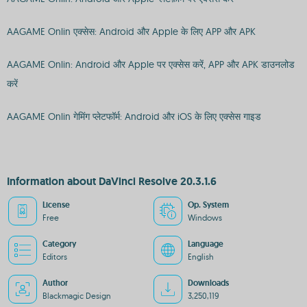
AAGAME Onlin एक्सेस: Android और Apple के लिए APP और APK
AAGAME Onlin: Android और Apple पर एक्सेस करें, APP और APK डाउनलोड
करें
AAGAME Onlin गेमिंग प्लेटफॉर्म: Android और iOS के लिए एक्सेस गाइड
Information about DaVinci Resolve 20.3.1.6
License
Op. System
Free
Windows
Category
Language
Editors
English
Author
Downloads
Blackmagic Design
3,250,119