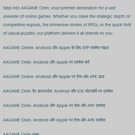
Step into AAGAME Onlin, your premier destination for a vast
universe of online games. Whether you crave the strategic depth of
competitive esports, the immersive stories of RPGs, or the quick thrill
of casual puzzles, our platform delivers it all directly to you.
AAGAME Online: Android और Apple के लिए APP एक्सेस गाइड
AAGAME Onlin: Android और Apple पर एक्सेस करें
AAGAME Online: Android और Apple पर ऐप्स और APK डाउ
AAGAME Onlin ऐप डाउनलोड: Android और iOS प्लेटफ़ॉर्म पर एक्सेस
AAGAME Onlin: Android और Apple पर ऐप्स और APK एक्सेस
AAGAME Onlin: Android और Apple पर ऐप्स और APK एक्सेस
AAGAME Onlin एक्स