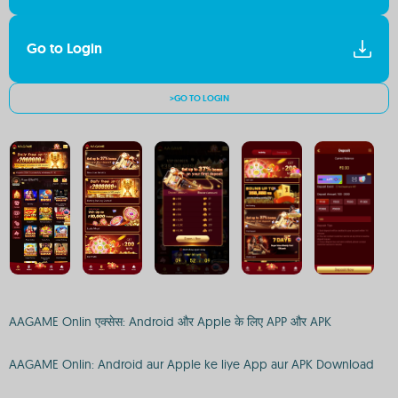
Go to Login
>GO TO LOGIN
AAGAME Onlin एक्सेस: Android और Apple के लिए APP और APK
AAGAME Onlin: Android aur Apple ke liye App aur APK Download