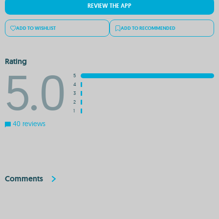
REVIEW THE APP
ADD TO WISHLIST
ADD TO RECOMMENDED
Rating
5.0
5
4
3
2
1
40 reviews
Comments