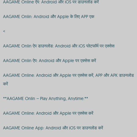
AAGAME Online ऐप: Android और iOS पर डाउनलोड करें
AAGAME Onlin: Android और Apple के लिए APP एक
<
AAGAME Onlin ऐप डाउनलोड: Android और iOS प्लेटफॉर्म पर एक्सेस
AAGAME Onlin ऐप: Android और Apple पर एक्सेस करें
AAGAME Online: Android और Apple पर एक्सेस करें, APP और APK डाउनलोड
करें
**AAGAME Onlin – Play Anything, Anytime.**
AAGAME Online: Android और Apple पर एक्सेस करें
AAGAME Online App: Android और iOS पर डाउनलोड करें