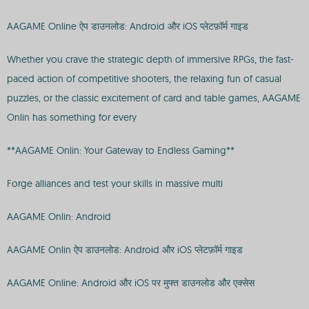
AAGAME Online ऐप डाउनलोड: Android और iOS प्लेटफ़ॉर्म गाइड
Whether you crave the strategic depth of immersive RPGs, the fast-
paced action of competitive shooters, the relaxing fun of casual
puzzles, or the classic excitement of card and table games, AAGAME
Onlin has something for every
**AAGAME Onlin: Your Gateway to Endless Gaming**
Forge alliances and test your skills in massive multi
AAGAME Onlin: Android
AAGAME Onlin ऐप डाउनलोड: Android और iOS प्लेटफ़ॉर्म गाइड
AAGAME Online: Android और iOS पर मुफ्त डाउनलोड और एक्सेस