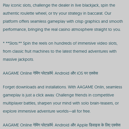
Play iconic slots, challenge the dealer in live blackjack, spin the
authentic roulette wheel, or try your strategy in baccarat. Our
platform offers seamless gameplay with crisp graphics and smooth
performance, bringing the real casino atmosphere straight to you.
* **Slots:** Spin the reels on hundreds of immersive video slots,
from classic fruit machines to the latest themed adventures with
massive jackpots.
AAGAME Online गेमिंग प्लेटफ़ॉर्म: Android और iOS पर एक्सेस
Forget downloads and installations. With AAGAME Onlin, seamless
gameplay is just a click away. Challenge friends in competitive
multiplayer battles, sharpen your mind with solo brain-teasers, or
explore immersive adventure worlds—all for free.
AAGAME Online गेमिंग प्लेटफ़ॉर्म: Android और Apple डिवाइस के लिए एक्सेस