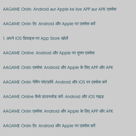
AAGAME Onlin: Android aur Apple ke liye APP aur APK एक्सेस
AAGAME Onlin ऐप: Android और Apple पर एक्सेस करें
1. अपने iOS डिवाइस पर App Store खोलें
AAGAME Online: Android और Apple पर मुफ्त एक्सेस
AAGAME Onlin एक्सेस: Android और Apple के लिए APP और APK
AAGAME Onlin गेमिंग प्लेटफ़ॉर्म: Android और iOS पर एक्सेस करें
AAGAME Online कैसे डाउनलोड करें: Android और iOS गाइड
AAGAME Onlin एक्सेस: Android और Apple के लिए APP और APK
AAGAME Onlin ऐप: Android और Apple पर एक्सेस करें