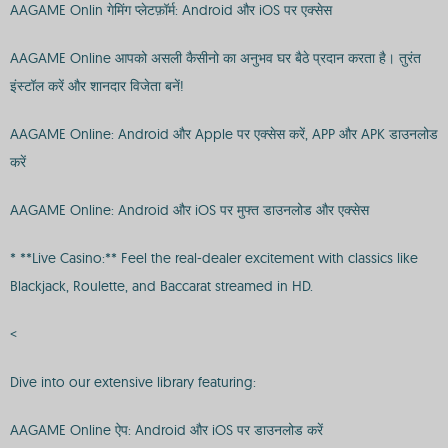
AAGAME Onlin गेमिंग प्लेटफ़ॉर्म: Android और iOS पर एक्सेस
AAGAME Online आपको असली कैसीनो का अनुभव घर बैठे प्रदान करता है। तुरंत
इंस्टॉल करें और शानदार विजेता बनें!
AAGAME Online: Android और Apple पर एक्सेस करें, APP और APK डाउनलोड
करें
AAGAME Online: Android और iOS पर मुफ्त डाउनलोड और एक्सेस
* **Live Casino:** Feel the real-dealer excitement with classics like
Blackjack, Roulette, and Baccarat streamed in HD.
<
Dive into our extensive library featuring:
AAGAME Online ऐप: Android और iOS पर डाउनलोड करें