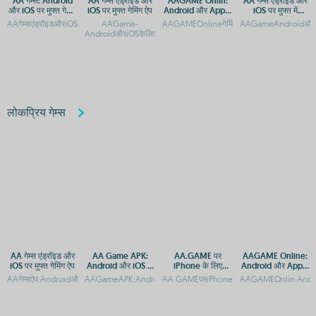
AA गेम्स: Android
AA गेम्स एंड्रॉइड और
AAGAME Onlin:
AA गेम्स एंड्रॉइड और
और iOS पर मुफ्त गेमिंग
iOS पर मुफ्त गेमिंग ऐप
Android और Apple
iOS पर मुफ्त में
का आनंद
पर ऐप्स और APK
डाउनलोड करें
AAगेम्सएंड्रॉइडऔरiOSपरमुफ्तमेंखेलनेकेलिएडाउनलोडकरेंAAगेम्स:AndroidऔरiOSपरमुफ्तगेमिंगकाआन
AAGame-
AAGAMEOnlineगेमिंगप्लेटफॉर्म:Androidऔर
AAGameAndroidऔरiOSके
एक्सेस
AndroidऔरiOSकेलिएमुफ्तडाउनलोडऔरगेमिंगअनुभवAAGame:Androidऔ
लोकप्रिय गेम्स
AA गेम्स एंड्रॉइड और
AA Game APK:
AA.GAME पर
AAGAME Online:
iOS पर मुफ्त गेमिंग ऐप
Android और iOS के
iPhone के लिए
Android और Apple
लिए डाउनलोड गाइड
Genshin Impact
डिवाइस के लिए एक्सेस
AAगेम्सऐप:AndroidऔरiOSपरमुफ्तगेमिंगकाआनंदAAगेम्सऐप:AndroidऔरiOSपरमुफ्तगेमिंगकाआनंदAAग
AAGameAPK:AndroidऔरiOSपरमुफ्तडाउनलोडAAGameAPK:Androi
AA.GAMEपरiPhoneकेलिएऐप्सऔरगेम्सडाउनलोड
AAGAMEOnlin:Andro
APK डाउनलोड और प्ले
गाइड
करें