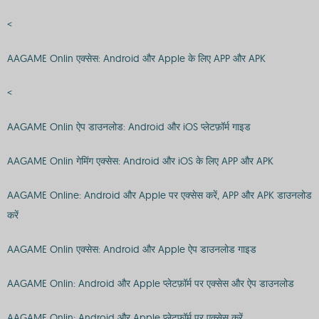
<
AAGAME Onlin एक्सेस: Android और Apple के लिए APP और APK
<
AAGAME Onlin ऐप डाउनलोड: Android और iOS प्लेटफ़ॉर्म गाइड
AAGAME Onlin गेमिंग एक्सेस: Android और iOS के लिए APP और APK
AAGAME Online: Android और Apple पर एक्सेस करें, APP और APK डाउनलोड
करें
AAGAME Onlin एक्सेस: Android और Apple ऐप डाउनलोड गाइड
AAGAME Onlin: Android और Apple प्लेटफ़ॉर्म पर एक्सेस और ऐप डाउनलोड
AAGAME Onlin: Android और Apple प्लेटफ़ॉर्म पर एक्सेस करें