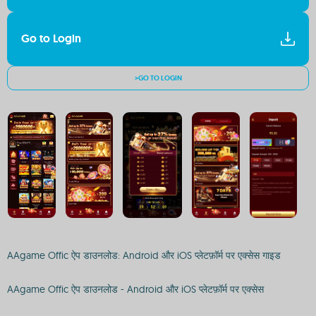
Go to Login
>GO TO LOGIN
AAgame Offic ऐप डाउनलोड: Android और iOS प्लेटफ़ॉर्म पर एक्सेस गाइड
AAgame Offic ऐप डाउनलोड - Android और iOS प्लेटफ़ॉर्म पर एक्सेस