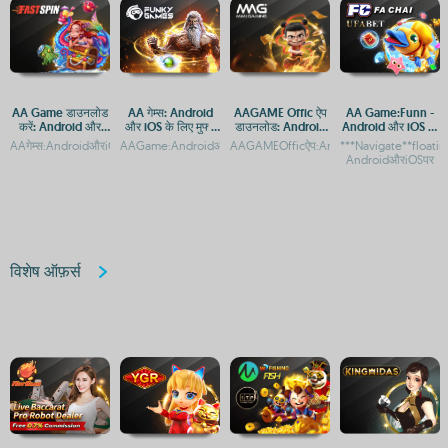
AA Game डाउनलोड
AA गेम्स: Android
AAGAME Offic ऐप
AA Game:Funn -
करें: Android और
और iOS के लिए मुफ्त
डाउनलोड: Android
Android और iOS पर
iOS के लिए मुफ्त गेमिंग
गेमिंग ऐप्स
और iOS प्लेटफ़ॉर्म
मज़ेदार गेमिंग अनुभव
AAगेम्स:AndroidऔरiOSपरमुफ्तगेमिंगकाआनंदAAगेम्स:AndroidऔरiOSपरमुफ्तगेमिंगकाआनंदAAगेम्सए
AAGame:AndroidऔरiOSपरमुफ्तडाउनलोडऔरएक्सेसगाइडAAGame:And
AAGAMEOfficऐप:AndroidऔरAppleपरडाउनल
***Navigate**float
ऐप
गाइड
AndroidऔरiOSपर
विशेष ऑफ़र्स