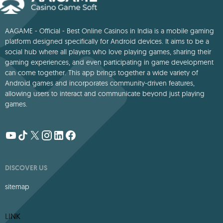
AAGAME - Official - Best Online Casinos in India is a mobile gaming
platform designed specifically for Android devices. It aims to be a
social hub where all players who love playing games, sharing their
gaming experiences, and even participating in game development
can come together. This app brings together a wide variety of
Android games and incorporates community-driven features,
allowing users to interact and communicate beyond just playing
games.
DISCOVER US
sitemap
LINK