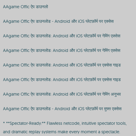
AAgame Offic ऐप डाउनलो
AAgame Offic ऐप डाउनलोड - Android और iOS प्लेटफ़ॉर्म पर एक्सेस
AAgame Offic ऐप डाउनलोड: Android और iOS प्लेटफ़ॉर्म पर गेमिंग एक्सेस
AAgame Offic ऐप डाउनलोड: Android और iOS प्लेटफ़ॉर्म पर गेमिंग एक्सेस
AAgame Offic ऐप डाउनलोड: Android और iOS प्लेटफ़ॉर्म पर एक्सेस गाइड
AAgame Offic ऐप डाउनलोड: Android और iOS प्लेटफ़ॉर्म पर एक्सेस गाइड
AAgame Offic ऐप डाउनलोड: Android और iOS प्लेटफ़ॉर्म पर गेमिंग अनुभव
AAgame Offic ऐप डाउनलोड - Android और iOS प्लेटफ़ॉर्म पर मुफ्त एक्सेस
* **Spectator-Ready:** Flawless netcode, intuitive spectator tools,
and dramatic replay systems make every moment a spectacle.