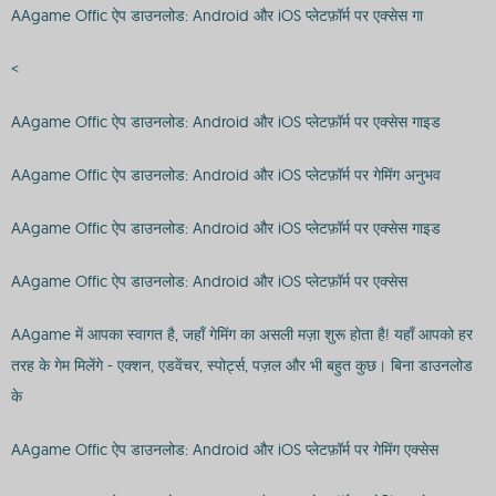
AAgame Offic ऐप डाउनलोड: Android और iOS प्लेटफ़ॉर्म पर एक्सेस गा
<
AAgame Offic ऐप डाउनलोड: Android और iOS प्लेटफ़ॉर्म पर एक्सेस गाइड
AAgame Offic ऐप डाउनलोड: Android और iOS प्लेटफ़ॉर्म पर गेमिंग अनुभव
AAgame Offic ऐप डाउनलोड: Android और iOS प्लेटफ़ॉर्म पर एक्सेस गाइड
AAgame Offic ऐप डाउनलोड: Android और iOS प्लेटफ़ॉर्म पर एक्सेस
AAgame में आपका स्वागत है, जहाँ गेमिंग का असली मज़ा शुरू होता है! यहाँ आपको हर
तरह के गेम मिलेंगे - एक्शन, एडवेंचर, स्पोर्ट्स, पज़ल और भी बहुत कुछ। बिना डाउनलोड
के
AAgame Offic ऐप डाउनलोड: Android और iOS प्लेटफ़ॉर्म पर गेमिंग एक्सेस