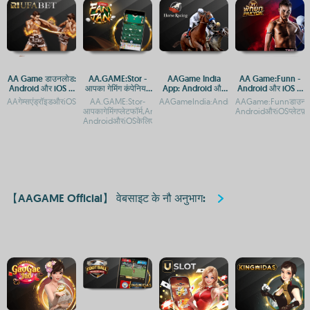
AA Game डाउनलोड:
AA.GAME:Stor -
AAGame India
AA Game:Funn -
Android और iOS के
आपका गेमिंग कंपेनियन
App: Android और
Android और iOS के
लिए मुफ्त गेमिंग एप
ऐप
iOS पर डाउनलोड करें
लिए मुफ्त डाउनलोड
AAगेम्सएंड्रॉइडऔरiOSपरमुफ्तमेंडाउनलोडकरेंInaworldbuiltfromlettersandsymbols,youare*
AA.GAME:Stor-
AAGameIndia:AndroidऔरiOSपरडाउनलोडकरे
AAGame:Funnडाउनलो
आपकागेमिंगप्लेटफॉर्म,AndroidऔरiOSपरएक्सेसकरेंAA.GAME:Stor-
AndroidऔरiOSप्लेटफ
AndroidऔरiOSकेलिए
【AAGAME Official】 वेबसाइट के नौ अनुभाग: