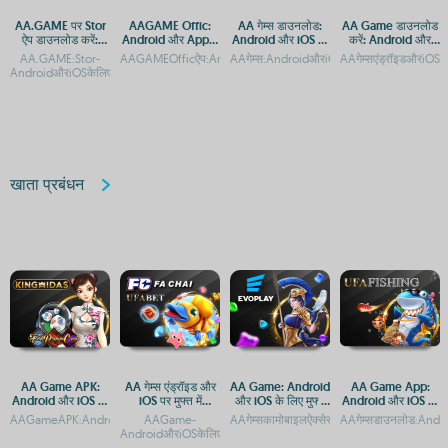
AA.GAME पर Stor
AAGAME Offic:
AA गेम्स डाउनलोड:
AA Game डाउनलोड
ऐप डाउनलोड करें:
Android और Apple
Android और iOS पर
करें: Android और
Android और iOS के
के लिए ऐप एक्सेस गाइड
मुफ्त गेमिंग एप्स
iOS के लिए मुफ्त गेमिंग
AA.GAME:Stor-
AAGAMEOfficऐप:AndroidऔरAppleपरमुफ्तडाउनलोडAAGAMEOfficऐपडा
AAगेम्स:AndroidऔरiOSपरमुफ्तगेमिंगकाआनंदA
AAगेम्सएंड्रॉइडऔरiOSपर
लिए गाइड
ऐप
AndroidऔरiOSकेलिएआसानएक्सेसAA.GAMEपरStorऐपडाउनलोडकरें:AndroidऔरiOSकेलिएगाइड
खाता प्रबंधन
AA Game APK:
AA गेम्स एंड्रॉइड और
AA Game: Android
AA Game App:
Android और iOS पर
iOS पर मुफ्त में
और iOS के लिए मुफ्त
Android और iOS पर
डाउनलोड और एक्सेस
डाउनलोड करें
डाउनलोड और प्ले गाइड
मुफ्त डाउनलोड और
AAGameAPK:AndroidऔरiOSपरडाउनलोडकरें
AAGame-
AAगेम्सकामोबाइलऐक्सेस:AndroidऔरiOSऐप्सकेलिए
AAगेम्सडाउनलोड:Andr
गाइड
एक्सेस
AndroidऔरiOSकेलिएमुफ्तडाउनलोडAAगेम्सएंड्रॉइडऔरiOSपरमुफ्तमेंडाउन