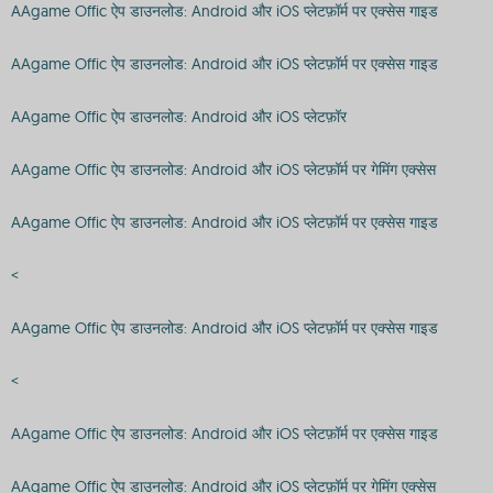
AAgame Offic ऐप डाउनलोड: Android और iOS प्लेटफ़ॉर्म पर एक्सेस गाइड
AAgame Offic ऐप डाउनलोड: Android और iOS प्लेटफ़ॉर्म पर एक्सेस गाइड
AAgame Offic ऐप डाउनलोड: Android और iOS प्लेटफ़ॉर
AAgame Offic ऐप डाउनलोड: Android और iOS प्लेटफ़ॉर्म पर गेमिंग एक्सेस
AAgame Offic ऐप डाउनलोड: Android और iOS प्लेटफ़ॉर्म पर एक्सेस गाइड
<
AAgame Offic ऐप डाउनलोड: Android और iOS प्लेटफ़ॉर्म पर एक्सेस गाइड
<
AAgame Offic ऐप डाउनलोड: Android और iOS प्लेटफ़ॉर्म पर एक्सेस गाइड
AAgame Offic ऐप डाउनलोड: Android और iOS प्लेटफ़ॉर्म पर गेमिंग एक्सेस