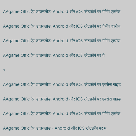
AAgame Offic ऐप डाउनलोड: Android और iOS प्लेटफ़ॉर्म पर गेमिंग एक्सेस
AAgame Offic ऐप डाउनलोड: Android और iOS प्लेटफ़ॉर्म पर गेमिंग एक्सेस
AAgame Offic ऐप डाउनलोड: Android और iOS प्लेटफ़ॉर्म पर गेमिंग एक्सेस
AAgame Offic ऐप डाउनलोड: Android और iOS प्लेटफ़ॉर्म पर गे
<
AAgame Offic ऐप डाउनलोड: Android और iOS प्लेटफ़ॉर्म पर एक्सेस गाइड
AAgame Offic ऐप डाउनलोड: Android और iOS प्लेटफ़ॉर्म पर एक्सेस गाइड
AAgame Offic ऐप डाउनलोड: Android और iOS प्लेटफ़ॉर्म पर गेमिंग एक्सेस
AAgame Offic ऐप डाउनलोड - Android और iOS प्लेटफ़ॉर्म पर म