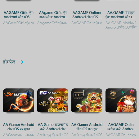
AAGAME Offic ऐप:
AAgame Offic ऐप
AAGAME Online:
AA.GAME मोबाइल
Android और iOS पर
डाउनलोड: Android
Android और iOS के
ऐप: Android और iOS
डाउनलोड करें
और iOS प्लेटफ़ॉर्म पर
लिए ऐप डाउनलोड करें
पर गेमिंग का आनंद
AAGAMEOfficऐप:AndroidऔरAppleपरमुफ्तडाउनलोडAAGAMEOfficऐपडाउनलोड:AndroidऔरiOSप
AAgameOfficऐपडाउनलोड:AndroidऔरiOSप्लेटफ़AAgameOfficऐपडाउन
AAGAMEOnlinऐप:AndroidऔरAppleपरमुफ्त
AA.GAME:Mobiपरगेम्स
गेमिंग एक्सेस
AndroidऔरiOSकेलिएऐप
होमपेज
AA Game: Android
AA Game डाउनलोड
AA Game: Android
AAGAME Onlin
और iOS पर मुफ्त
करें: Android और
और iOS पर मुफ्त
एक्सेस करें: Android
डाउनलोड और एक्सेस
iOS के लिए मुफ्त गेमिंग
डाउनलोड और एक्सेस
और Apple के लिए
AAGameडाउनलोडकरें:AndroidऔरiOSकेलिएमुफ्तगेमिंगऐपAAGame:AndroidऔरiOSपरमुफ्तडाउ
AAगेम्सएंड्रॉइडऔरiOSपरमुफ्तमेंडाउनलोडकरें
AAगेम्सएंड्रॉइडऔरiOSपरमुफ्तगेमिंगएप्सAAगेम्स:
AAGAMEOnlineएप्पडा
गाइड
ऐप
गाइड
APP और APK