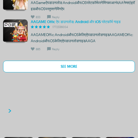
AAGameऐपडाउनलोड:AndroidऔरiOSप्लेटफ़ॉर्मपरगेमिंगकाआनंदAAगेम्सएंड्रॉ
इडऔरiOSपरमुफ्तगेमिंगऐप
833
Reply
AAGAME Offic ऐप डाउनलोड: Android और iOS प्लेटफ़ॉर्म गाइड
1772336004
AAGAMEOffic:AndroidऔरiOSकेलिएऐपडाउनलोडगाइडAAGAMEOffic:
AndroidऔरiOSकेलिएऐपडाउनलोडगाइडAAGA
885
Reply
SEE MORE