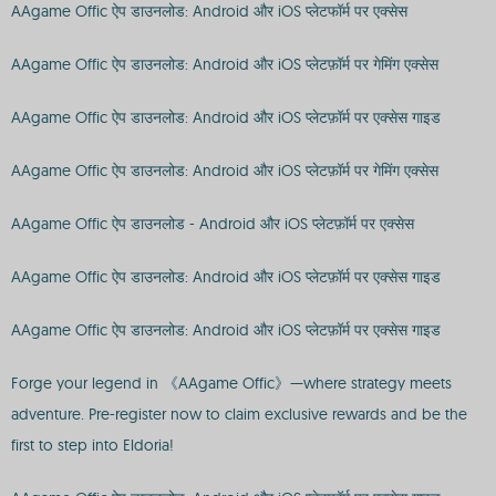
AAgame Offic ऐप डाउनलोड: Android और iOS प्लेटफॉर्म पर एक्सेस
AAgame Offic ऐप डाउनलोड: Android और iOS प्लेटफ़ॉर्म पर गेमिंग एक्सेस
AAgame Offic ऐप डाउनलोड: Android और iOS प्लेटफ़ॉर्म पर एक्सेस गाइड
AAgame Offic ऐप डाउनलोड: Android और iOS प्लेटफ़ॉर्म पर गेमिंग एक्सेस
AAgame Offic ऐप डाउनलोड - Android और iOS प्लेटफ़ॉर्म पर एक्सेस
AAgame Offic ऐप डाउनलोड: Android और iOS प्लेटफ़ॉर्म पर एक्सेस गाइड
AAgame Offic ऐप डाउनलोड: Android और iOS प्लेटफ़ॉर्म पर एक्सेस गाइड
Forge your legend in 《AAgame Offic》—where strategy meets
adventure. Pre-register now to claim exclusive rewards and be the
first to step into Eldoria!