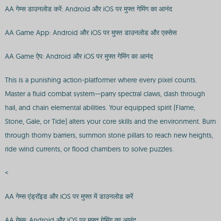
AA गेम्स डाउनलोड करें: Android और iOS पर मुफ्त गेमिंग का आनंद
AA Game App: Android और iOS पर मुफ्त डाउनलोड और एक्सेस
AA Game ऐप: Android और iOS पर मुफ्त गेमिंग का आनंद
This is a punishing action-platformer where every pixel counts.
Master a fluid combat system—parry spectral claws, dash through
hail, and chain elemental abilities. Your equipped spirit (Flame,
Stone, Gale, or Tide) alters your core skills and the environment. Burn
through thorny barriers, summon stone pillars to reach new heights,
ride wind currents, or flood chambers to solve puzzles.
<
AA गेम्स एंड्रॉइड और iOS पर मुफ्त में डाउनलोड करें
AA गेम्स: Android और iOS पर मुफ्त गेमिंग का आनंद