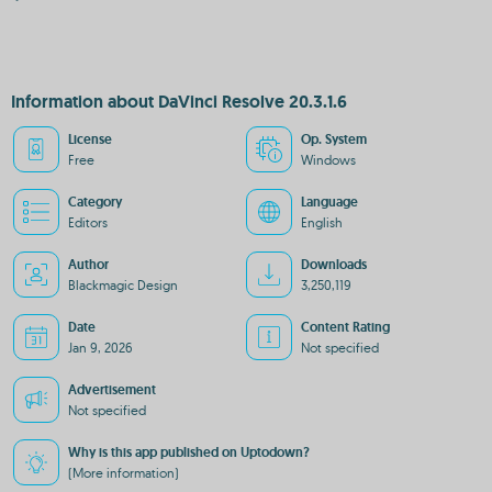
Information about DaVinci Resolve 20.3.1.6
License
Op. System
Free
Windows
Category
Language
Editors
English
Author
Downloads
Blackmagic Design
3,250,119
Date
Content Rating
Jan 9, 2026
Not specified
Advertisement
Not specified
Why is this app published on Uptodown?
(More information)