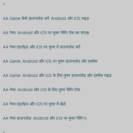
<
AA Game कैसे डाउनलोड करें: Android और iOS गाइड
AA गेम्स: Android और iOS पर मुफ्त गेमिंग ऐप्स का संग्रह
AA गेम्स एंड्रॉइड और iOS पर मुफ्त में डाउनलोड करें
AA Game: Android और iOS पर मुफ्त डाउनलोड और एक्सेस
AA Game: Android और iOS के लिए मुफ्त डाउनलोड और एक्सेस गाइड
AA गेम्स: Android और iOS के लिए मुफ्त गेमिंग ऐप्स
AA गेम्स एंड्रॉइड और iOS पर मुफ्त में खेलें
AA गेम्स डाउनलोड: Android और iOS पर मुफ्त गेमिंग ए
<