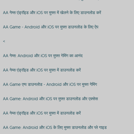
AA गेम्स एंड्रॉइड और iOS पर मुफ्त में खेलने के लिए डाउनलोड करें
AA Game - Android और iOS पर मुफ्त डाउनलोड के लिए ऐप
<
AA गेम्स: Android और iOS पर मुफ्त गेमिंग का आनंद
AA गेम्स एंड्रॉइड और iOS पर मुफ्त में डाउनलोड करें
AA Game एप्प डाउनलोड - Android और iOS पर मुफ्त गेमिंग
AA Game: Android और iOS पर मुफ्त डाउनलोड और एक्सेस
AA गेम्स एंड्रॉइड और iOS पर मुफ्त में डाउनलोड करें
AA Game: Android और iOS के लिए मुफ्त डाउनलोड और प्ले गाइड