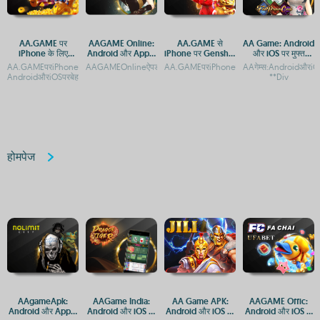
AA.GAME पर
AAGAME Online:
AA.GAME से
AA Game: Android
iPhone के लिए
Android और Apple
iPhone पर Genshin
और iOS पर मुफ्त
Android APK
पर ऐप्स और APK
Impact APK
डाउनलोड और एक्सेस
AA.GAMEपरiPhoneकेलिएऐप्सऔरगेम्सडाउनलोडकरेंAA.GAME:iPho-
AAGAMEOnlineऐपडाउनलोड:AndroidऔरiOSप्लेटफ़ॉर्मगाइडAAGAM
AA.GAMEपरiPhoneकेलिएAndroidAPKडाउनल
AAगेम्स:AndroidऔरiOS
डाउनलोड और एक्सेस
एक्सेस
डाउनलोड और इंस्टॉल
AndroidऔरiOSपरबेहतरीनगेमिंगअनुभवA
**Div
गाइड
करें
होमपेज
AAgameApk:
AAGame India:
AA Game APK:
AAGAME Offic:
Android और Apple
Android और iOS पर
Android और iOS पर
Android और iOS के