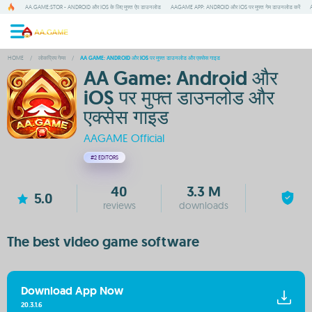
AA.GAME:STOR - ANDROID और IOS के लिए मुफ्त ऐप डाउनलोड
AAGAME APP: ANDROID और IOS पर मुफ्त गेम डाउनलोड करें
HOME
/
लोकप्रिय गेम्स
/
AA GAME: ANDROID और IOS पर मुफ्त डाउनलोड और एक्सेस गाइड
AA Game: Android और
iOS पर मुफ्त डाउनलोड और
एक्सेस गाइड
AAGAME Official
#2
EDITORS
40
3.3 M
5.0
reviews
downloads
The best video game software
Download App Now
20.3.1.6