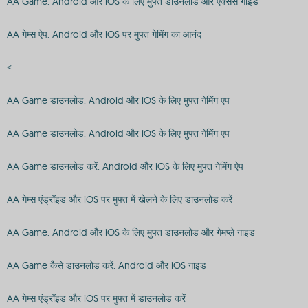
AA Game: Android और iOS के लिए मुफ्त डाउनलोड और एक्सेस गाइड
AA गेम्स ऐप: Android और iOS पर मुफ्त गेमिंग का आनंद
<
AA Game डाउनलोड: Android और iOS के लिए मुफ्त गेमिंग एप
AA Game डाउनलोड: Android और iOS के लिए मुफ्त गेमिंग एप
AA Game डाउनलोड करें: Android और iOS के लिए मुफ्त गेमिंग ऐप
AA गेम्स एंड्रॉइड और iOS पर मुफ्त में खेलने के लिए डाउनलोड करें
AA Game: Android और iOS के लिए मुफ्त डाउनलोड और गेमप्ले गाइड
AA Game कैसे डाउनलोड करें: Android और iOS गाइड
AA गेम्स एंड्रॉइड और iOS पर मुफ्त में डाउनलोड करें