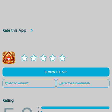
Rate this App
REVIEW THE APP
ADD TO WISHLIST
ADD TO RECOMMENDED
Rating
5