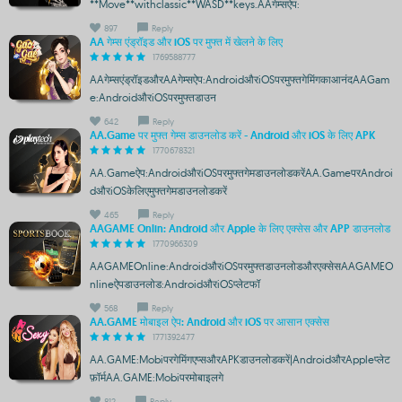
**Move**withclassic**WASD**keys.AAगेम्सऐप:
897
Reply
AA गेम्स एंड्रॉइड और iOS पर मुफ्त में खेलने के लिए
1769588777
AAगेम्सएंड्रॉइडऔरAAगेम्सऐप:AndroidऔरiOSपरमुफ्तगेमिंगकाआनंदAAGam
e:AndroidऔरiOSपरमुफ्तडाउन
642
Reply
AA.Game पर मुफ्त गेम्स डाउनलोड करें - Android और iOS के लिए APK
1770678321
AA.Gameऐप:AndroidऔरiOSपरमुफ्तगेमडाउनलोडकरेंAA.GameपरAndroi
dऔरiOSकेलिएमुफ्तगेमडाउनलोडकरें
465
Reply
AAGAME Onlin: Android और Apple के लिए एक्सेस और APP डाउनलोड
1770966309
AAGAMEOnline:AndroidऔरiOSपरमुफ्तडाउनलोडऔरएक्सेसAAGAMEO
nlineऐपडाउनलोड:AndroidऔरiOSप्लेटफॉ
568
Reply
AA.GAME मोबाइल ऐप: Android और iOS पर आसान एक्सेस
1771392477
AA.GAME:Mobiपरगेमिंगएप्सऔरAPKडाउनलोडकरें|AndroidऔरAppleप्लेट
फ़ॉर्मAA.GAME:Mobiपरमोबाइलगे
812
Reply