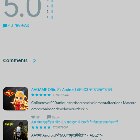
5.0
4
3
2
1
40 reviews
Comments
AAGAME Offic ऐप: Android और iOS पर डाउनलोड करें
1768829944
Collectover200uniquecardsacrosssixelementalfactions.Masterc
ombochainsandevolveyourdeckin
891
Reply
AA गेम्स एंड्रॉइड और iOS पर मुफ्त में खेलने के लिए डाउनलोड करें
1769379667
AAगेम्स:AndroidऔरiOSपरमुफ्तमेंखेलें**>TALKZ**-