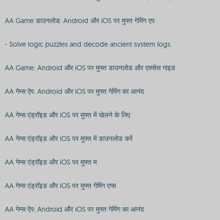
AA Game डाउनलोड: Android और iOS पर मुफ्त गेमिंग एप
- Solve logic puzzles and decode ancient system logs.
AA Game: Android और iOS पर मुफ्त डाउनलोड और एक्सेस गाइड
AA गेम्स ऐप: Android और iOS पर मुफ्त गेमिंग का आनंद
AA गेम्स एंड्रॉइड और iOS पर मुफ्त में खेलने के लिए
AA गेम्स एंड्रॉइड और iOS पर मुफ्त में डाउनलोड करें
AA गेम्स एंड्रॉइड और iOS पर मुफ्त म
AA गेम्स एंड्रॉइड और iOS पर मुफ्त गेमिंग एप्स
AA गेम्स ऐप: Android और iOS पर मुफ्त गेमिंग का आनंद