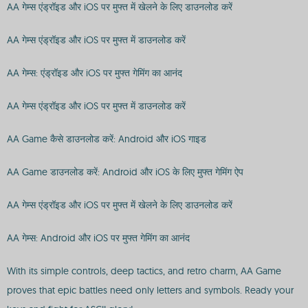
AA गेम्स एंड्रॉइड और iOS पर मुफ्त में खेलने के लिए डाउनलोड करें
AA गेम्स एंड्रॉइड और iOS पर मुफ्त में डाउनलोड करें
AA गेम्स: एंड्रॉइड और iOS पर मुफ्त गेमिंग का आनंद
AA गेम्स एंड्रॉइड और iOS पर मुफ्त में डाउनलोड करें
AA Game कैसे डाउनलोड करें: Android और iOS गाइड
AA Game डाउनलोड करें: Android और iOS के लिए मुफ्त गेमिंग ऐप
AA गेम्स एंड्रॉइड और iOS पर मुफ्त में खेलने के लिए डाउनलोड करें
AA गेम्स: Android और iOS पर मुफ्त गेमिंग का आनंद
With its simple controls, deep tactics, and retro charm, AA Game
proves that epic battles need only letters and symbols. Ready your