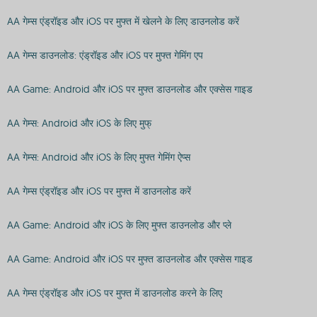
AA गेम्स एंड्रॉइड और iOS पर मुफ्त में खेलने के लिए डाउनलोड करें
AA गेम्स डाउनलोड: एंड्रॉइड और iOS पर मुफ्त गेमिंग एप
AA Game: Android और iOS पर मुफ्त डाउनलोड और एक्सेस गाइड
AA गेम्स: Android और iOS के लिए मुफ्
AA गेम्स: Android और iOS के लिए मुफ्त गेमिंग ऐप्स
AA गेम्स एंड्रॉइड और iOS पर मुफ्त में डाउनलोड करें
AA Game: Android और iOS के लिए मुफ्त डाउनलोड और प्ले
AA Game: Android और iOS पर मुफ्त डाउनलोड और एक्सेस गाइड
AA गेम्स एंड्रॉइड और iOS पर मुफ्त में डाउनलोड करने के लिए