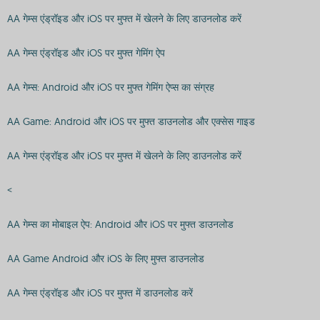
AA गेम्स एंड्रॉइड और iOS पर मुफ्त में खेलने के लिए डाउनलोड करें
AA गेम्स एंड्रॉइड और iOS पर मुफ्त गेमिंग ऐप
AA गेम्स: Android और iOS पर मुफ्त गेमिंग ऐप्स का संग्रह
AA Game: Android और iOS पर मुफ्त डाउनलोड और एक्सेस गाइड
AA गेम्स एंड्रॉइड और iOS पर मुफ्त में खेलने के लिए डाउनलोड करें
<
AA गेम्स का मोबाइल ऐप: Android और iOS पर मुफ्त डाउनलोड
AA Game Android और iOS के लिए मुफ्त डाउनलोड
AA गेम्स एंड्रॉइड और iOS पर मुफ्त में डाउनलोड करें