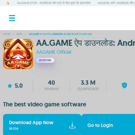
AA.GAME:STOR - ANDROID और IOS के लिए मुफ्त ऐप डाउनलोड
AAGAME APP: ANDROID और IOS 
HOME
/
होमपेज
/
AA.GAME ऐप डाउनलोड: ANDROID और IOS प्लेटफ़ॉर्म पर एक्सेस गाइड
AA.GAME ऐप डाउनलोड: Android
AAGAME Official
#2
EDITORS
40
3.3 M
5.0
reviews
downloads
The best video game software
Download App Now
Go to Login
20.3.1.6