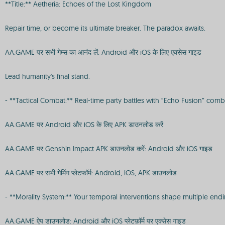
**Title:** Aetheria: Echoes of the Lost Kingdom
Repair time, or become its ultimate breaker. The paradox awaits.
AA.GAME पर सभी गेम्स का आनंद लें: Android और iOS के लिए एक्सेस गाइड
Lead humanity's final stand.
- **Tactical Combat:** Real-time party battles with “Echo Fusion” com
AA.GAME पर Android और iOS के लिए APK डाउनलोड करें
AA.GAME पर Genshin Impact APK डाउनलोड करें: Android और iOS गाइड
AA.GAME पर सभी गेमिंग प्लेटफॉर्म: Android, iOS, APK डाउनलोड
- **Morality System:** Your temporal interventions shape multiple endi
AA.GAME ऐप डाउनलोड: Android और iOS प्लेटफ़ॉर्म पर एक्सेस गाइड