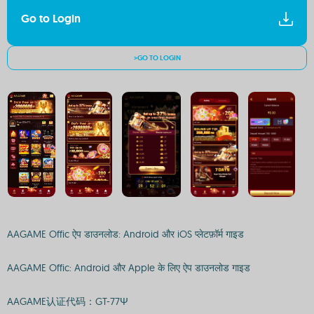
Go to Login
>GO TO LOGIN
AAGAME Offic ऐप डाउनलोड: Android और iOS प्लेटफ़ॉर्म गाइड
AAGAME Offic: Android और Apple के लिए ऐप डाउनलोड गाइड
AAGAME认证代码：GT-77Ψ