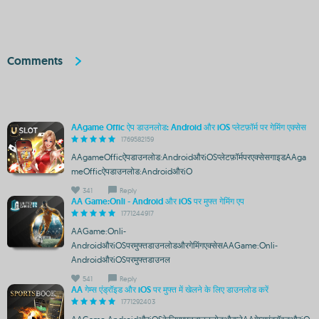
Comments
AAgame Offic ऐप डाउनलोड: Android और iOS प्लेटफ़ॉर्म पर गेमिंग एक्सेस
1769582159
AAgameOfficऐपडाउनलोड:AndroidऔरiOSप्लेटफ़ॉर्मपरएक्सेसगाइडAAga
meOfficऐपडाउनलोड:AndroidऔरiO
341
Reply
AA Game:Onli - Android और iOS पर मुफ्त गेमिंग एप
1771244917
AAGame:Onli-
AndroidऔरiOSपरमुफ्तडाउनलोडऔरगेमिंगएक्सेसAAGame:Onli-
AndroidऔरiOSपरमुफ्तडाउनल
541
Reply
AA गेम्स एंड्रॉइड और iOS पर मुफ्त में खेलने के लिए डाउनलोड करें
1771292403