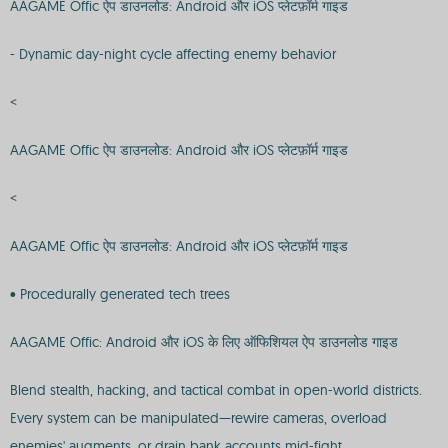
AAGAME Offic ऐप डाउनलोड: Android और iOS प्लेटफ़ॉर्म गाइड
- Dynamic day-night cycle affecting enemy behavior
<
AAGAME Offic ऐप डाउनलोड: Android और iOS प्लेटफ़ॉर्म गाइड
<
AAGAME Offic ऐप डाउनलोड: Android और iOS प्लेटफ़ॉर्म गाइड
• Procedurally generated tech trees
AAGAME Offic: Android और iOS के लिए ऑफिशियल ऐप डाउनलोड गाइड
Blend stealth, hacking, and tactical combat in open-world districts.
Every system can be manipulated—rewire cameras, overload
enemies' augments, or drain bank accounts mid-fight.