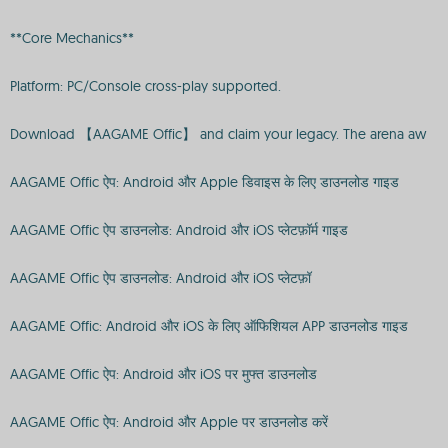
**Core Mechanics**
Platform: PC/Console cross-play supported.
Download 【AAGAME Offic】 and claim your legacy. The arena aw
AAGAME Offic ऐप: Android और Apple डिवाइस के लिए डाउनलोड गाइड
AAGAME Offic ऐप डाउनलोड: Android और iOS प्लेटफ़ॉर्म गाइड
AAGAME Offic ऐप डाउनलोड: Android और iOS प्लेटफ़ॉ
AAGAME Offic: Android और iOS के लिए ऑफिशियल APP डाउनलोड गाइड
AAGAME Offic ऐप: Android और iOS पर मुफ्त डाउनलोड
AAGAME Offic ऐप: Android और Apple पर डाउनलोड करें