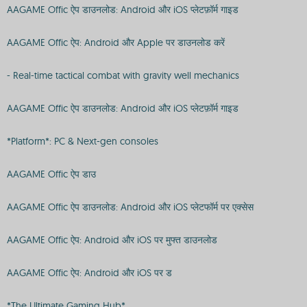
AAGAME Offic ऐप डाउनलोड: Android और iOS प्लेटफ़ॉर्म गाइड
AAGAME Offic ऐप: Android और Apple पर डाउनलोड करें
- Real-time tactical combat with gravity well mechanics
AAGAME Offic ऐप डाउनलोड: Android और iOS प्लेटफ़ॉर्म गाइड
*Platform*: PC & Next-gen consoles
AAGAME Offic ऐप डाउ
AAGAME Offic ऐप डाउनलोड: Android और iOS प्लेटफॉर्म पर एक्सेस
AAGAME Offic ऐप: Android और iOS पर मुफ्त डाउनलोड
AAGAME Offic ऐप: Android और iOS पर ड
*The Ultimate Gaming Hub*