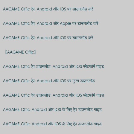
AAGAME Offic ऐप: Android और iOS पर डाउनलोड करें
AAGAME Offic ऐप: Android और Apple पर डाउनलोड करें
AAGAME Offic ऐप: Android और iOS पर डाउनलोड करें
【AAGAME Offic】
AAGAME Offic ऐप डाउनलोड: Android और iOS प्लेटफ़ॉर्म गाइड
AAGAME Offic ऐप: Android और iOS पर मुफ्त डाउनलोड
AAGAME Offic ऐप डाउनलोड: Android और iOS प्लेटफ़ॉर्म गाइड
AAGAME Offic: Android और iOS के लिए ऐप डाउनलोड गाइड
AAGAME Offic: Android और iOS के लिए ऐप डाउनलोड गाइड