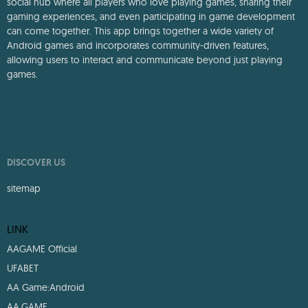
social hub where all players who love playing games, sharing their
gaming experiences, and even participating in game development
can come together. This app brings together a wide variety of
Android games and incorporates community-driven features,
allowing users to interact and communicate beyond just playing
games.
DISCOVER US
sitemap
LINK
AAGAME Official
UFABET
AA Game:Android
AA.GAME