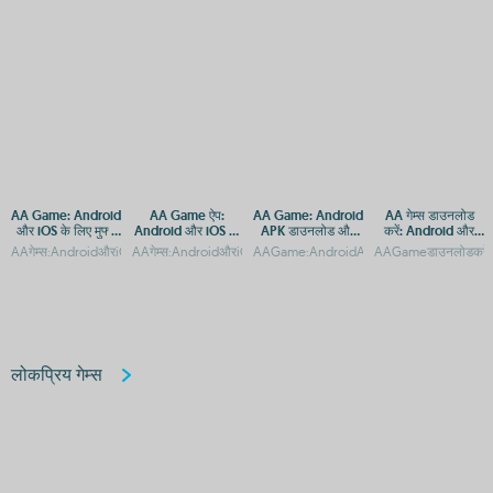
AA Game: Android
AA Game ऐप:
AA Game: Android
AA गेम्स डाउनलोड
और iOS के लिए मुफ्त
Android और iOS पर
APK डाउनलोड और
करें: Android और
डाउनलोड और एक्सेस
मुफ्त गेमिंग का आनंद
iOS एक्सेस गाइड
iOS के लिए मुफ्त गेमिंग
AAगेम्स:AndroidऔरiOSकेलिएमुफ्तगेमिंगऐपAAगेम्सडाउनलोड:AndroidऔरiOSपरमुफ्तगेमिंगऐपAAगेम्
AAगेम्स:AndroidऔरiOSपरमुफ्तगेमिंगकाआनंदAAAगेम्सएंड्रॉइडऔरiOSपरम
AAGame:AndroidAPKडाउनलोडऔरइंस्टॉलगा
AAGameडाउनलोडकरें:An
गाइड
ऐप
लोकप्रिय गेम्स