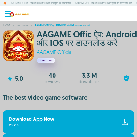
AA.GAME:STOR - ANDROID और IOS के लिए मुफ्त ऐप डाउनलोड
AAGAME APP: ANDROID और IOS पर मुफ्त गेम डाउनलोड करें
HOME
/
खाता प्रबंधन
/
AAGAME OFFIC ऐप: ANDROID और IOS पर डाउनलोड करें
AAGAME Offic ऐप: Android
और iOS पर डाउनलोड करें
AAGAME Official
#2
EDITORS
40
3.3 M
5.0
reviews
downloads
The best video game software
Download App Now
20.3.1.6