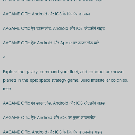
AAGAME Offic: Android और iOS के लिए ऐप डाउनल
AAGAME Offic ऐप डाउनलोड: Android और iOS प्लेटफ़ॉर्म गाइड
AAGAME Offic ऐप: Android और Apple पर डाउनलोड करें
<
Explore the galaxy, command your fleet, and conquer unknown
planets in this epic space strategy game. Build interstellar colonies,
rese
AAGAME Offic ऐप डाउनलोड: Android और iOS प्लेटफ़ॉर्म गाइड
AAGAME Offic ऐप: Android और iOS पर मुफ्त डाउनलोड
AAGAME Offic: Android और iOS के लिए ऐप डाउनलोड गाइड