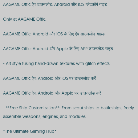
AAGAME Offic ऐप डाउनलोड: Android और iOS प्लेटफ़ॉर्म गाइड
Only at AAGAME Offic.
AAGAME Offic: Android और iOS के लिए ऐप डाउनलोड गाइड
AAGAME Offic: Android और Apple के लिए APP डाउनलोड गाइड
- Art style fusing hand-drawn textures with glitch effects
AAGAME Offic ऐप: Android और iOS पर डाउनलोड करें
AAGAME Offic ऐप: Android और Apple पर डाउनलोड करें
- **Free Ship Customization**: From scout ships to battleships, freely
assemble weapons, engines, and modules.
*The Ultimate Gaming Hub*