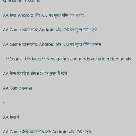
special permissions.
AA गेम्स: Android और iOS पर मुफ्त गेमिंग का आनंद
AA Game डाउनलोड: Android और iOS पर मुफ्त गेमिंग एप्स
AA Game डाउनलोड: Android और iOS पर मुफ्त गेमिंग एक्सेस
- **Regular Updates:** New games and mods are added frequently.
AA गेम्स एंड्रॉइड और iOS पर मुफ्त में खेलें
AA Game एप्प डा
<
AA गेम्स एं
AA Game कैसे डाउनलोड करें: Android और iOS गाइड