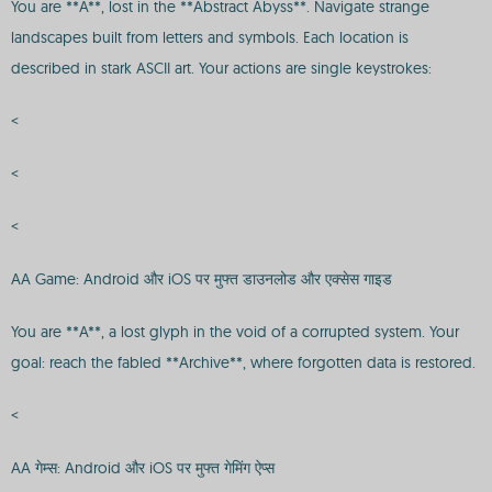
You are **A**, lost in the **Abstract Abyss**. Navigate strange
landscapes built from letters and symbols. Each location is
described in stark ASCII art. Your actions are single keystrokes:
<
<
<
AA Game: Android और iOS पर मुफ्त डाउनलोड और एक्सेस गाइड
You are **A**, a lost glyph in the void of a corrupted system. Your
goal: reach the fabled **Archive**, where forgotten data is restored.
<
AA गेम्स: Android और iOS पर मुफ्त गेमिंग ऐप्स