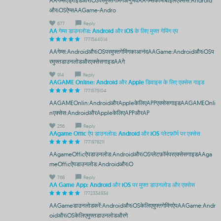
AAगेम्सएंड्रॉइडऔरiOSपरमुफ्तगेमिंगअनुभवAAगेम्सकामोबाइलएक्सेस:Android
औरiOSऐप्सAAGame-Andro
677
Reply
AA गेम्स डाउनलोड: Android और iOS के लिए मुफ्त गेमिंग एप
1771544014
AAगेम्स:AndroidऔरiOSपरमुफ्तगेमिंगकाआनंदAAGame:AndroidऔरiOSप
रमुफ्तडाउनलोडऔरएक्सेसगाइडAAगे
914
Reply
AAGAME Online: Android और Apple डिवाइस के लिए एक्सेस गाइड
1771575104
AAGAMEOnlin:AndroidऔरAppleकेलिएAPPएक्सेसगाइडAAGAMEOnli
nएक्सेस:AndroidऔरAppleकेलिएAPPऔरAP
256
Reply
AAgame Offic ऐप डाउनलोड: Android और iOS प्लेटफ़ॉर्म पर एक्सेस
1771978211
AAgameOfficऐपडाउनलोड:AndroidऔरiOSप्लेटफ़ॉर्मपरएक्सेसगाइडAAga
meOfficऐपडाउनलोड:AndroidऔरiO
768
Reply
AA Game App: Android और iOS पर मुफ्त डाउनलोड और एक्सेस
1772334934
AAGameडाउनलोडकरें:AndroidऔरiOSकेलिएमुफ्तगेमिंगऐपAAGame:Andr
oidऔरiOSकेलिएमुफ्तडाउनलोडऔरगे