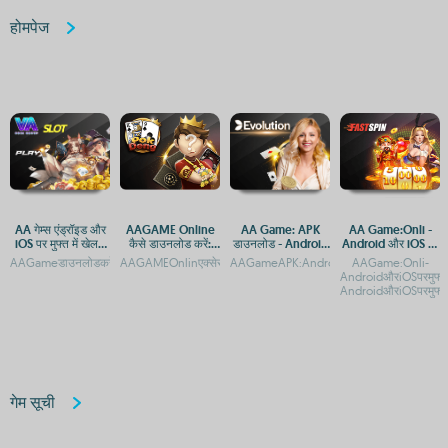
होमपेज
AA गेम्स एंड्रॉइड और
AAGAME Online
AA Game: APK
AA Game:Onli -
iOS पर मुफ्त में खेलने
कैसे डाउनलोड करें:
डाउनलोड - Android
Android और iOS पर
के लिए डाउनलोड करें
Android और iOS
और iOS पर गेमिंग
मुफ्त गेमिंग एपीके
AAGameडाउनलोडकरें:AndroidऔरiOSकेलिएमुफ्तगेमिंगऐपAAगेम्सडाउनलोडकरें:AndroidऔरiOSकेल
AAGAMEOnlinएक्सेस:AndroidऔरAppleकेलिएAPPऔरAPKAAGAMEOn
AAGameAPK:AndroidऔरiOSपरडाउनलोडकरें
AAGame:Onli-
गाइड
अनुभव
AndroidऔरiOSपरमुफ्त
AndroidऔरiOSपरमुफ्त
गेम सूची