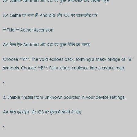
AA Game: Android और iOS पर मुफ्त डाउनलोड और एक्सेस गाइड
AA Game का मज़ा लें: Android और iOS पर डाउनलोड करें
**Title:** Aether Ascension
AA गेम्स ऐप: Android और iOS पर मुफ्त गेमिंग का आनंद
Choose **A**: The void echoes back, forming a shaky bridge of `#`
symbols. Choose **B**: Faint letters coalesce into a cryptic map.
<
3. Enable "Install from Unknown Sources" in your device settings.
AA गेम्स एंड्रॉइड और iOS पर मुफ्त में खेलने के लिए
<