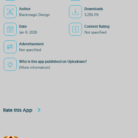
Author
Downloads
Blackmagic Design
3,250,119
Date
Content Rating
Jan 9, 2026
Not specified
Advertisement
Not specified
Why is this app published on Uptodown?
(More information)
Rate this App