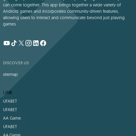
can come together. This app brings together a wide variety of
Android games and incorporates community-driven features,
allowing users to interact and communicate beyond just playing
games.
DISCOVER US
sitemap
LINK
UFABET
UFABET
AA Game
UFABET
AA.Game