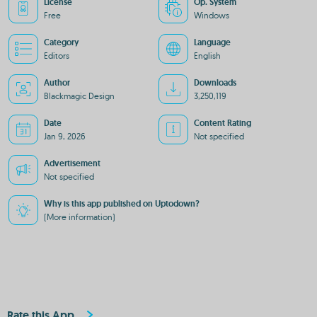
License
Op. System
Free
Windows
Category
Language
Editors
English
Author
Downloads
Blackmagic Design
3,250,119
Date
Content Rating
Jan 9, 2026
Not specified
Advertisement
Not specified
Why is this app published on Uptodown?
(More information)
Rate this App