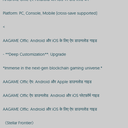
Platform: PC, Console, Mobile (cross-save supported)
<
AAGAME Offic: Android और iOS के लिए ऐप डाउनलोड गाइड
- **Deep Customization**: Upgrade
*Immerse in the next-gen blockchain gaming universe.*
AAGAME Offic ऐप: Android और Apple डाउनलोड गाइड
AAGAME Offic ऐप डाउनलोड: Android और iOS प्लेटफ़ॉर्म गाइड
AAGAME Offic: Android और iOS के लिए ऐप डाउनलोड गाइड
《Stellar Frontier》