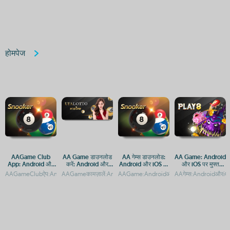
होमपेज
AAGame Club
AA Game डाउनलोड
AA गेम्स डाउनलोड:
AA Game: Android
App: Android और
करें: Android और
Android और iOS पर
और iOS पर मुफ्त
iOS प्लेटफ़ॉर्म पर
iOS के लिए मुफ्त ऐप
मुफ्त गेमिंग अनुभव
डाउनलोड और एक्सेस
AAGameClubऐप:AndroidऔरiOSपरडाउनलोडकरेंAAGameClubAppDownload:Android
AAGameकामज़ालें:AndroidऔरiOSपरडाउनलोडकरेंAAGameApp:Andr
AAGame:AndroidऔरiOSपरमुफ्तडाउनलोडऔरएक्स
AAगेम्स:AndroidऔरiO
एक्सेस गाइड
एक्सेस