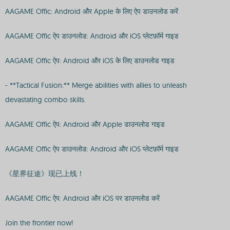
AAGAME Offic: Android और Apple के लिए ऐप डाउनलोड करें
AAGAME Offic ऐप डाउनलोड: Android और iOS प्लेटफ़ॉर्म गाइड
AAGAME Offic ऐप: Android और iOS के लिए डाउनलोड गाइड
- **Tactical Fusion:** Merge abilities with allies to unleash
devastating combo skills.
AAGAME Offic ऐप: Android और Apple डाउनलोड गाइड
AAGAME Offic ऐप डाउनलोड: Android और iOS प्लेटफ़ॉर्म गाइड
《星界征途》现已上线！
AAGAME Offic ऐप: Android और iOS पर डाउनलोड करें
Join the frontier now!