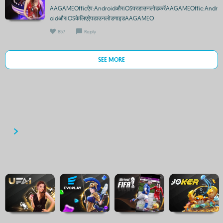
AAGAMEOfficऐप:AndroidऔरiOSपरडाउनलोडकरेंAAGAMEOffic:Andr
oidऔरiOSकेलिएऐपडाउनलोडगाइडAAGAMEO
857
Reply
SEE MORE