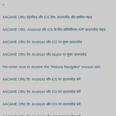
<
AAGAME Offic एंड्रॉयड और iOS ऐप्स: डाउनलोड और एक्सेस गाइड
AAGAME Offic: Android और iOS के लिए ऑफिशियल APP डाउनलोड गाइड
AAGAME Offic ऐप: Android और iOS पर मुफ्त डाउनलोड
AAGAME Offic ऐप: Android और Apple पर मुफ्त डाउनलोड
Pre-order now to receive the "Nebula Navigator" exosuit skin.
AAGAME Offic ऐप: Android और iOS पर डाउनलोड करें
AAGAME Offic ऐप: Android और iOS पर डाउनलोड करें
AAGAME Offic ऐप: Android और iOS पर डाउनलोड करें