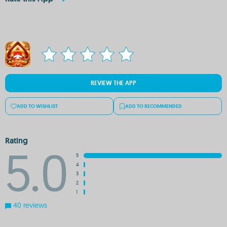
REVIEW THE APP
ADD TO WISHLIST
ADD TO RECOMMENDED
Rating
5.0
5
4
3
2
1
40 reviews