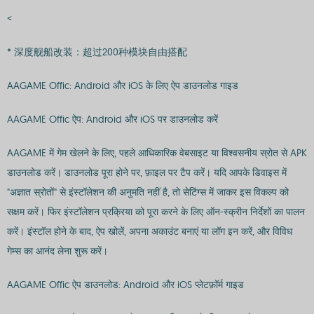
<
* 深度舰船改装：超过200种模块自由搭配
AAGAME Offic: Android और iOS के लिए ऐप डाउनलोड गाइड
AAGAME Offic ऐप: Android और iOS पर डाउनलोड करें
AAGAME में गेम खेलने के लिए, पहले आधिकारिक वेबसाइट या विश्वसनीय स्रोत से APK
डाउनलोड करें। डाउनलोड पूरा होने पर, फ़ाइल पर टैप करें। यदि आपके डिवाइस में
"अज्ञात स्रोतों" से इंस्टॉलेशन की अनुमति नहीं है, तो सेटिंग्स में जाकर इस विकल्प को
सक्षम करें। फिर इंस्टॉलेशन प्रक्रिया को पूरा करने के लिए ऑन-स्क्रीन निर्देशों का पालन
करें। इंस्टॉल होने के बाद, ऐप खोलें, अपना अकाउंट बनाएं या लॉग इन करें, और विविध
गेम्स का आनंद लेना शुरू करें।
AAGAME Offic ऐप डाउनलोड: Android और iOS प्लेटफ़ॉर्म गाइड