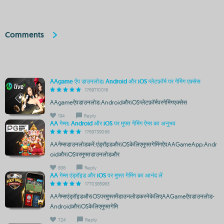
Comments
AAgame ऐप डाउनलोड: Android और iOS प्लेटफ़ॉर्म पर गेमिंग एक्सेस
1769710016
AAgameऐपडाउनलोड:AndroidऔरiOSप्लेटफ़ॉर्मपरगेमिंगएक्सेस
194
Reply
AA गेम्स: Android और iOS पर मुफ्त गेमिंग ऐप्स का अनुभव
1769739066
AAगेम्सडाउनलोडकरें:एंड्रॉइडऔरiOSकेलिएमुफ्तगेमिंगऐपAAGameApp:Andr
oidऔरiOSपरमुफ्तडाउनलोडऔर
836
Reply
AA गेम्स एंड्रॉइड और iOS पर मुफ्त गेमिंग का आनंद लें
1770385963
AAगेम्सएंड्रॉइडऔरiOSपरमुफ्तमेंडाउनलोडकरनेकेलिएAAGameऐपडाउनलोड-
AndroidऔरiOSकेलिएमुफ्तगेमि
724
Reply