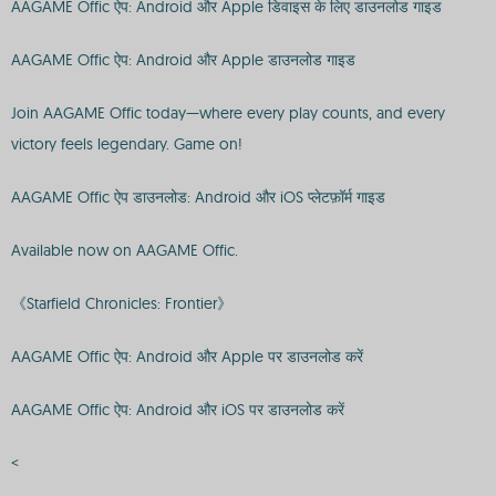
AAGAME Offic ऐप: Android और Apple डिवाइस के लिए डाउनलोड गाइड
AAGAME Offic ऐप: Android और Apple डाउनलोड गाइड
Join AAGAME Offic today—where every play counts, and every
victory feels legendary. Game on!
AAGAME Offic ऐप डाउनलोड: Android और iOS प्लेटफ़ॉर्म गाइड
Available now on AAGAME Offic.
《Starfield Chronicles: Frontier》
AAGAME Offic ऐप: Android और Apple पर डाउनलोड करें
AAGAME Offic ऐप: Android और iOS पर डाउनलोड करें
<