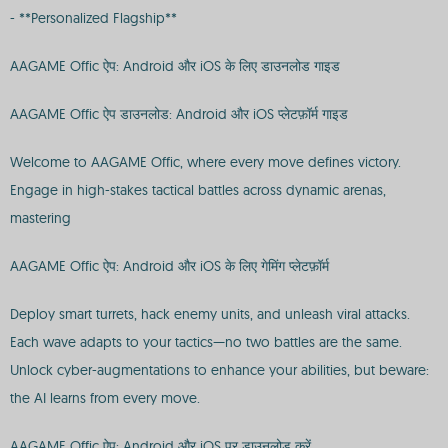
- **Personalized Flagship**
AAGAME Offic ऐप: Android और iOS के लिए डाउनलोड गाइड
AAGAME Offic ऐप डाउनलोड: Android और iOS प्लेटफ़ॉर्म गाइड
Welcome to AAGAME Offic, where every move defines victory.
Engage in high-stakes tactical battles across dynamic arenas,
mastering
AAGAME Offic ऐप: Android और iOS के लिए गेमिंग प्लेटफ़ॉर्म
Deploy smart turrets, hack enemy units, and unleash viral attacks.
Each wave adapts to your tactics—no two battles are the same.
Unlock cyber-augmentations to enhance your abilities, but beware:
the AI learns from every move.
AAGAME Offic ऐप: Android और iOS पर डाउनलोड करें