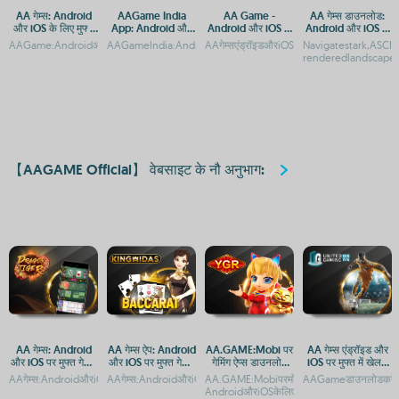
AA गेम्स: Android
AAGame India
AA Game -
AA गेम्स डाउनलोड:
और iOS के लिए मुफ्त
App: Android और
Android और iOS के
Android और iOS के
गेमिंग ऐप
iOS पर डाउनलोड करें
लिए मुफ्त डाउनलोड
लिए मुफ्त गेमिंग ऐप
AAGame:AndroidऔरiOSपरमुफ्तडाउनलोडऔरएक्सेसAAगेम्सकामोबाइलऐप:AndroidऔरiOSपरमुफ
AAGameIndia:AndroidऔरiOSपरडाउनलोडकरेंऔरखेलेंAAGameIndi
AAगेम्सएंड्रॉइडऔरiOSपरमुफ्तमेंडाउनलोडकरे
Navigatestark,ASCII-
और एक्सेस गाइड
renderedlandscapes:
【AAGAME Official】 वेबसाइट के नौ अनुभाग:
AA गेम्स: Android
AA गेम्स ऐप: Android
AA.GAME:Mobi पर
AA गेम्स एंड्रॉइड और
और iOS पर मुफ्त गेमिंग
और iOS पर मुफ्त गेमिंग
गेमिंग ऐप्स डाउनलोड
iOS पर मुफ्त में खेलने
एप्स और APK
का आनंद
करें - Android और
के लिए डाउनलोड करें
AAगेम्स:AndroidऔरiOSपरमुफ्तगेमिंगकाआनंदAAGameडाउनलोडकरें:AndroidऔरiOSकेलिएमुफ्तगेम
AAगेम्स:AndroidऔरiOSपरमुफ्तगेमिंगकाअनुभवAAगेम्सएंड्रॉइडऔरiOSपरमुफ
AA.GAME:Mobiपरमोबाइलगेमिंगकाआनंदलें-
AAGameडाउनलोडकरें:An
डाउनलोड
iOS के लिए एक्सेस
AndroidऔरiOSकेलिएएक्सेसAA.GAME:Mobiपरमु