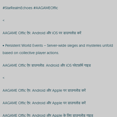
#StarRealmEchoes #AAGAMEOffic
<
AAGAME Offic ऐप: Android और iOS पर डाउनलोड करें
• Persistent World Events – Server-wide sieges and mysteries unfold
based on collective player actions.
AAGAME Offic ऐप डाउनलोड: Android और iOS प्लेटफ़ॉर्म गाइड
<
AAGAME Offic ऐप: Android और Apple पर डाउनलोड करें
AAGAME Offic ऐप: Android और Apple पर डाउनलोड करें
AAGAME Offic ऐप: Android और Apple के लिए डाउनलोड गाइड