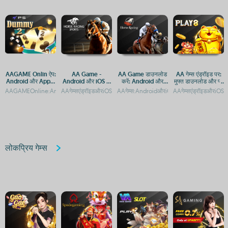
AAGAME Onlin ऐप:
AA Game -
AA Game डाउनलोड
AA गेम्स एंड्रॉइड पर:
Android और Apple
Android और iOS के
करें: Android और
मुफ्त डाउनलोड और प्ले
पर एक्सेस करें
लिए मुफ्त डाउनलोड
iOS के लिए मुफ्त गेमिंग
गाइड
AAGAMEOnline:AndroidऔरAppleपरएक्सेसकरें,APPऔरAPKडाउनलोडकरेंAAGAMEOnlineऐ
AAगेम्सएंड्रॉइडऔरiOSपरमुफ्तमेंडाउनलोडकरेंAAगेम्सएंड्रॉइडऔरiOSपरमुफ्तमे
AAगेम्स:AndroidऔरiOSकेलिएमुफ्तगेमिंगएप्सAA
AAगेम्सएंड्रॉइडऔरi
और गेमिंग अनुभव
ऐप
लोकप्रिय गेम्स