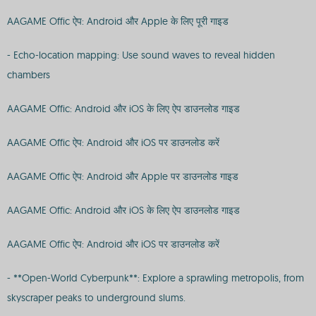
AAGAME Offic ऐप: Android और Apple के लिए पूरी गाइड
- Echo-location mapping: Use sound waves to reveal hidden
chambers
AAGAME Offic: Android और iOS के लिए ऐप डाउनलोड गाइड
AAGAME Offic ऐप: Android और iOS पर डाउनलोड करें
AAGAME Offic ऐप: Android और Apple पर डाउनलोड गाइड
AAGAME Offic: Android और iOS के लिए ऐप डाउनलोड गाइड
AAGAME Offic ऐप: Android और iOS पर डाउनलोड करें
- **Open-World Cyberpunk**: Explore a sprawling metropolis, from
skyscraper peaks to underground slums.