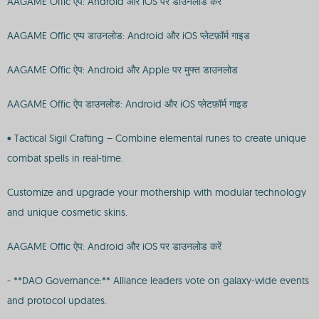
AAGAME Offic ऐप: Android और iOS पर डाउनलोड करें
AAGAME Offic एप्प डाउनलोड: Android और iOS प्लेटफ़ॉर्म गाइड
AAGAME Offic ऐप: Android और Apple पर मुफ्त डाउनलोड
AAGAME Offic ऐप डाउनलोड: Android और iOS प्लेटफ़ॉर्म गाइड
• Tactical Sigil Crafting – Combine elemental runes to create unique
combat spells in real-time.
Customize and upgrade your mothership with modular technology
and unique cosmetic skins.
AAGAME Offic ऐप: Android और iOS पर डाउनलोड करें
- **DAO Governance:** Alliance leaders vote on galaxy-wide events
and protocol updates.