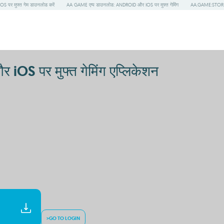
पर मुफ्त गेम डाउनलोड करें
AA GAME एप्प डाउनलोड: ANDROID और IOS पर मुफ्त गेमिंग
AA.GAME:STOR ऐ
OS पर मुफ्त गेमिंग एप्लिकेशन
>GO TO LOGIN