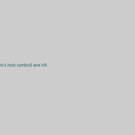
ic’s holy symbol) and HR.