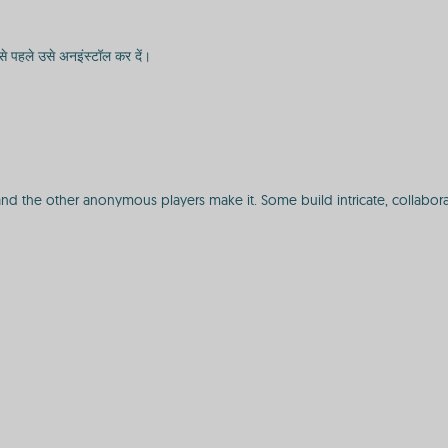
से पहले उसे अनइंस्टॉल कर दें।
nd the other anonymous players make it. Some build intricate, collaborat