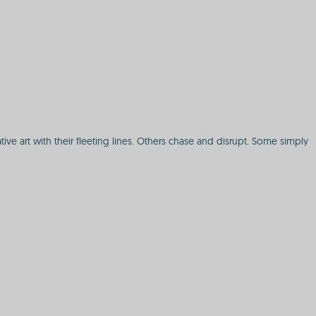
ive art with their fleeting lines. Others chase and disrupt. Some simply