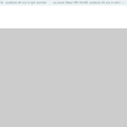
प - ANDROID और IOS पर मुफ्त डाउनलोड
AA.GAME मोबाइल गेमिंग प्लेटफॉर्म: ANDROID और IOS पर एक्सेस गाइड