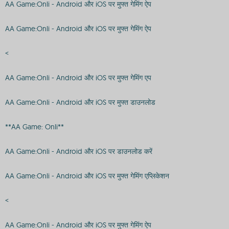
AA Game:Onli - Android और iOS पर मुफ्त गेमिंग ऐप
AA Game:Onli - Android और iOS पर मुफ्त गेमिंग ऐप
<
AA Game:Onli - Android और iOS पर मुफ्त गेमिंग एप
AA Game:Onli - Android और iOS पर मुफ्त डाउनलोड
**AA Game: Onli**
AA Game:Onli - Android और iOS पर डाउनलोड करें
AA Game:Onli - Android और iOS पर मुफ्त गेमिंग एप्लिकेशन
<
AA Game:Onli - Android और iOS पर मुफ्त गेमिंग ऐप