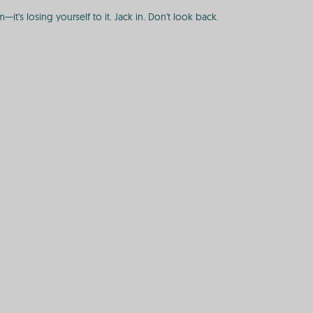
m—it's losing yourself to it. Jack in. Don't look back.