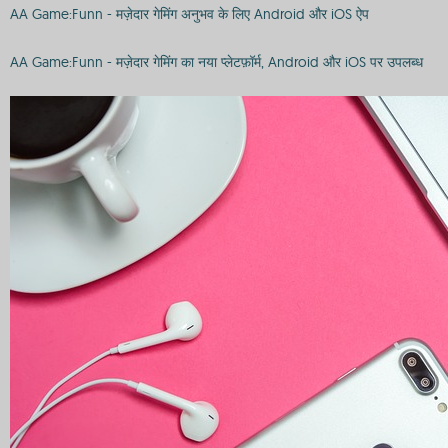
AA Game:Funn - मज़ेदार गेमिंग अनुभव के लिए Android और iOS ऐप
AA Game:Funn - मज़ेदार गेमिंग का नया प्लेटफ़ॉर्म, Android और iOS पर उपलब्ध