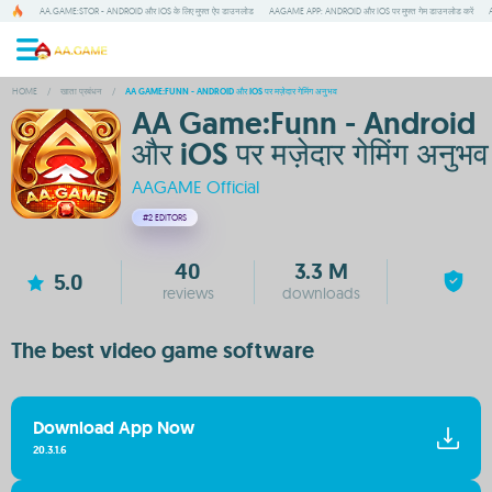
AA.GAME:STOR - ANDROID और IOS के लिए मुफ्त ऐप डाउनलोड
AAGAME APP: ANDROID और IOS पर मुफ्त गेम डाउनलोड करें
HOME
/
खाता प्रबंधन
/
AA GAME:FUNN - ANDROID और IOS पर मज़ेदार गेमिंग अनुभव
AA Game:Funn - Android
और iOS पर मज़ेदार गेमिंग अनुभव
AAGAME Official
#2
EDITORS
40
3.3 M
5.0
reviews
downloads
The best video game software
Download App Now
20.3.1.6