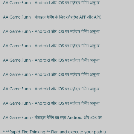
AA Game:Funn - Android और iOS पर मज़ेदार गेमिंग अनुभव
AA Game:Funn - मोबाइल गेमिंग के लिए सर्वश्रेष्ठ APP और APK
AA Game:Funn - Android और iOS पर मज़ेदार गेमिंग अनुभव
AA Game:Funn - Android और iOS पर मज़ेदार गेमिंग अनुभव
AA Game:Funn - Android और iOS पर मज़ेदार गेमिंग अनुभव
AA Game:Funn - Android और iOS पर मज़ेदार गेमिंग अनुभव
AA Game:Funn - Android और iOS पर मज़ेदार गेमिंग अनुभव
AA Game:Funn - Android और iOS पर मज़ेदार गेमिंग अनुभव
AA Game:Funn - मोबाइल गेमिंग का मज़ा Android और iOS पर
* **Rapid-Fire Thinking:** Plan and execute your path u