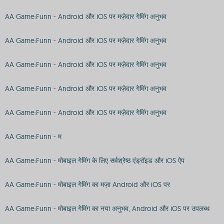
AA Game:Funn - Android और iOS पर मज़ेदार गेमिंग अनुभव
AA Game:Funn - Android और iOS पर मज़ेदार गेमिंग अनुभव
AA Game:Funn - Android और iOS पर मज़ेदार गेमिंग अनुभव
AA Game:Funn - Android और iOS पर मज़ेदार गेमिंग अनुभव
AA Game:Funn - Android और iOS पर मज़ेदार गेमिंग अनुभव
AA Game:Funn - म
AA Game:Funn - मोबाइल गेमिंग के लिए सर्वश्रेष्ठ एंड्रॉइड और iOS ऐप
AA Game:Funn - मोबाइल गेमिंग का मज़ा Android और iOS पर
AA Game:Funn - मोबाइल गेमिंग का नया अनुभव, Android और iOS पर उपलब्ध