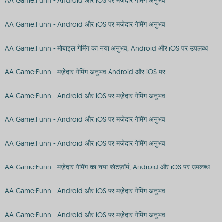
AA Game:Funn - Android और iOS पर मज़ेदार गेमिंग अनुभव
AA Game:Funn - Android और iOS पर मज़ेदार गेमिंग अनुभव
AA Game:Funn - मोबाइल गेमिंग का नया अनुभव, Android और iOS पर उपलब्ध
AA Game:Funn - मज़ेदार गेमिंग अनुभव Android और iOS पर
AA Game:Funn - Android और iOS पर मज़ेदार गेमिंग अनुभव
AA Game:Funn - Android और iOS पर मज़ेदार गेमिंग अनुभव
AA Game:Funn - Android और iOS पर मज़ेदार गेमिंग अनुभव
AA Game:Funn - मज़ेदार गेमिंग का नया प्लेटफ़ॉर्म, Android और iOS पर उपलब्ध
AA Game:Funn - Android और iOS पर मज़ेदार गेमिंग अनुभव
AA Game:Funn - Android और iOS पर मज़ेदार गेमिंग अनुभव