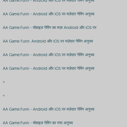
AA Game:Funn - Android और iOS पर मज़ेदार गेमिंग अनुभव
AA Game:Funn - Android और iOS पर मज़ेदार गेमिंग अनुभव
AA Game:Funn - मोबाइल गेमिंग का मज़ा Android और iOS पर
AA Game Funn: Android और iOS पर मज़ेदार गेमिंग अनुभव
AA Game:Funn - Android और iOS पर मज़ेदार गेमिंग अनुभव
AA Game:Funn - Android और iOS पर मज़ेदार गेमिंग अनुभव
<
<
AA Game:Funn - Android और iOS पर मज़ेदार गेमिंग अनुभव
AA Game:Funn - मोबाइल गेमिंग का नया अनुभव