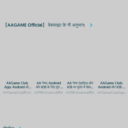
【AAGAME Official】 वेबसाइट के नौ अनुभाग:
AAGame Club
AA गेम्स: Android
AA गेम्स एंड्रॉइड और
AAGame Club:
App: Android और
और iOS के लिए मुफ्त
iOS पर मुफ्त में खेलने
Android और iOS के
iOS प्लेटफ़ॉर्म पर
गेमिंग ऐप्स
के लिए डाउनलोड करें
लिए ऐप डाउनलोड गाइड
AAGameClubऐप:AndroidऔरiOSपरडाउनलोडकरेंAAGameClubAppDownload:Android
AAगेम्स:AndroidऔरiOSकेलिएमुफ्तगेमिंगऐपAAगेम्सएंड्रॉइडऔरiOSपरमुफ्तमें
AAगेम्स:AndroidऔरiOSपरमुफ्तगेमिंगऐप्सAAG
AAGameClubApp:Andr
एक्सेस गाइड