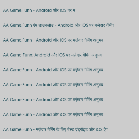
AA Game:Funn - Android और iOS पर म
AA Game:Funn ऐप डाउनलोड - Android और iOS पर मज़ेदार गेमिंग
AA Game:Funn - Android और iOS पर मज़ेदार गेमिंग अनुभव
AA Game Funn: Android और iOS पर मज़ेदार गेमिंग अनुभव
AA Game:Funn - Android और iOS पर मज़ेदार गेमिंग अनुभव
AA Game:Funn - Android और iOS पर मज़ेदार गेमिंग अनुभव
AA Game:Funn - Android और iOS पर मज़ेदार गेमिंग अनुभव
AA Game:Funn - Android और iOS पर मज़ेदार गेमिंग अनुभव
AA Game:Funn - मज़ेदार गेमिंग के लिए बेस्ट एंड्रॉइड और iOS ऐप