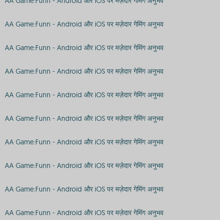
AA Game:Funn - Android और iOS पर मज़ेदार गेमिंग अनुभव
AA Game:Funn - Android और iOS पर मज़ेदार गेमिंग अनुभव
AA Game:Funn - Android और iOS पर मज़ेदार गेमिंग अनुभव
AA Game:Funn - Android और iOS पर मज़ेदार गेमिंग अनुभव
AA Game:Funn - Android और iOS पर मज़ेदार गेमिंग अनुभव
AA Game:Funn - Android और iOS पर मज़ेदार गेमिंग अनुभव
AA Game:Funn - Android और iOS पर मज़ेदार गेमिंग अनुभव
AA Game:Funn - Android और iOS पर मज़ेदार गेमिंग अनुभव
AA Game:Funn - Android और iOS पर मज़ेदार गेमिंग अनुभव
AA Game:Funn - Android और iOS पर मज़ेदार गेमिंग अनुभव