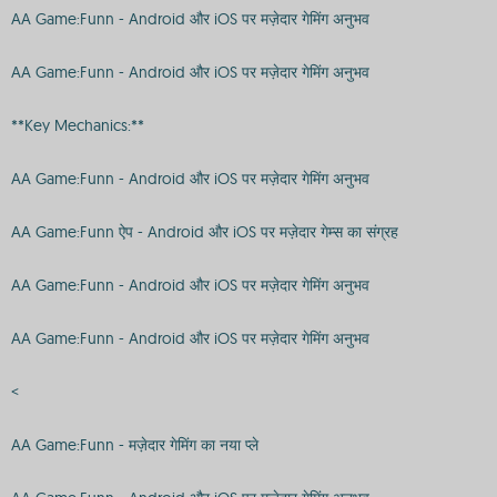
AA Game:Funn - Android और iOS पर मज़ेदार गेमिंग अनुभव
AA Game:Funn - Android और iOS पर मज़ेदार गेमिंग अनुभव
**Key Mechanics:**
AA Game:Funn - Android और iOS पर मज़ेदार गेमिंग अनुभव
AA Game:Funn ऐप - Android और iOS पर मज़ेदार गेम्स का संग्रह
AA Game:Funn - Android और iOS पर मज़ेदार गेमिंग अनुभव
AA Game:Funn - Android और iOS पर मज़ेदार गेमिंग अनुभव
<
AA Game:Funn - मज़ेदार गेमिंग का नया प्ले