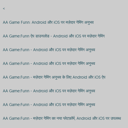
<
AA Game Funn: Android और iOS पर मज़ेदार गेमिंग अनुभव
AA Game:Funn ऐप डाउनलोड - Android और iOS पर मज़ेदार गेमिंग
AA Game:Funn - Android और iOS पर मज़ेदार गेमिंग अनुभव
AA Game:Funn - Android और iOS पर मज़ेदार गेमिंग अनुभव
AA Game:Funn - मज़ेदार गेमिंग अनुभव के लिए Android और iOS ऐप
AA Game:Funn - Android और iOS पर मज़ेदार गेमिंग अनुभव
AA Game:Funn - Android और iOS पर मज़ेदार गेमिंग अनुभव
AA Game:Funn - मज़ेदार गेमिंग का नया प्लेटफ़ॉर्म, Android और iOS पर उपलब्ध