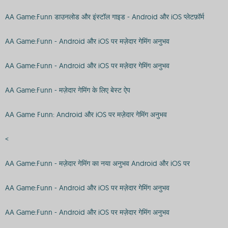
AA Game:Funn डाउनलोड और इंस्टॉल गाइड - Android और iOS प्लेटफ़ॉर्म
AA Game:Funn - Android और iOS पर मज़ेदार गेमिंग अनुभव
AA Game:Funn - Android और iOS पर मज़ेदार गेमिंग अनुभव
AA Game:Funn - मज़ेदार गेमिंग के लिए बेस्ट ऐप
AA Game Funn: Android और iOS पर मज़ेदार गेमिंग अनुभव
<
AA Game:Funn - मज़ेदार गेमिंग का नया अनुभव Android और iOS पर
AA Game:Funn - Android और iOS पर मज़ेदार गेमिंग अनुभव
AA Game:Funn - Android और iOS पर मज़ेदार गेमिंग अनुभव